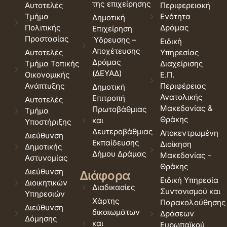
της επιχείρησης
Αυτοτελές
Περιφερειακή
Τμήμα
Ενότητα
Δημοτική
Πολιτικής
Δράμας
Επιχείρηση
Προστασίας
Ύδρευσης –
Ειδική
Αποχέτευσης
Αυτοτελές
Υπηρεσίας
Δράμας
Τμήμα Τοπικής
Διαχείρισης
(ΔΕΥΑΔ)
Οικονομικής
Ε.Π.
Ανάπτυξης
Περιφέρειας
Δημοτική
Ανατολικής
Επιτροπή
Αυτοτελές
Μακεδονίας &
Πρωτοβάθμιας
Τμήμα
Θράκης
και
Υποστήριξης
Δευτεροβάθμιας
Αποκεντρωμένη
Διεύθυνση
Εκπαίδευσης
Διοίκηση
Δημοτικής
Δήμου Δράμας
Μακεδονίας -
Αστυνομίας
Θράκης
Διεύθυνση
Διάφορα
Ειδική Υπηρεσία
Διοικητικών
Διαδικασίες
Συντονισμού και
Υπηρεσιών
Χάρτης
Παρακολούθησης
Διεύθυνση
δικαιωμάτων
Δράσεων
Δόμησης
και
Ευρωπαϊκού