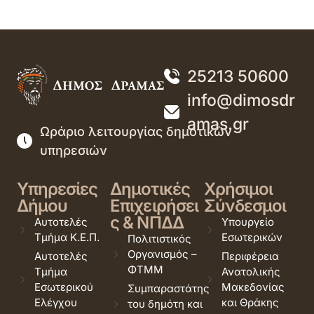
25213 50600
info@dimosdr
amas.gr
Ωράριο λειτουργίας δημοτικών
υπηρεσιών
Υπηρεσίες
Δημοτικές
Χρήσιμοι
Δήμου
Επιχειρήσει
Σύνδεσμοι
ς & ΝΠΔΔ
Αυτοτελές
Υπουργείο
Τμήμα Κ.Ε.Π.
Εσωτερικών
Πολιτιστικός
Οργανισμός –
Αυτοτελές
Περιφέρεια
ΦΤΜΜ
Τμήμα
Ανατολικής
Εσωτερικού
Μακεδονίας
Συμπαραστάτης
Ελέγχου
και Θράκης
του δημότη και