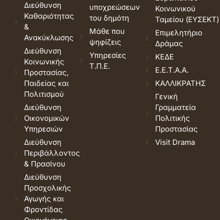
Διεύθυνση
υποχρεώσεων
Κοινωνικού
Καθαριότητας
του δημότη
Ταμείου (ΕΥΣΕΚΤ)
&
Μάθε που
Επιμελητήριο
Ανακύκλωσης
ψηφίζεις
Δράμας
Διεύθυνση
Υπηρεσίες
ΚΕΔΕ
Κοινωνικής
Τ.Π.Ε.
Ε.Ε.Τ.Α.Α.
Προστασίας,
Παιδείας και
ΚΑΛΛΙΚΡΑΤΗΣ
Πολιτισμού
Γενική
Διεύθυνση
Γραμματεία
Οικονομικών
Πολιτικής
Υπηρεσιών
Προστασίας
Διεύθυνση
Visit Drama
Περιβάλλοντος
& Πρασίνου
Διεύθυνση
Προσχολικής
Αγωγής και
Φροντίδας