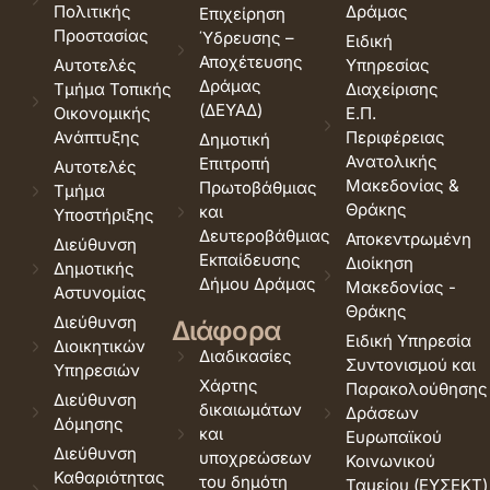
Πολιτικής
Δράμας
Επιχείρηση
Προστασίας
Ύδρευσης –
Ειδική
Αποχέτευσης
Αυτοτελές
Υπηρεσίας
Δράμας
Τμήμα Τοπικής
Διαχείρισης
(ΔΕΥΑΔ)
Οικονομικής
Ε.Π.
Ανάπτυξης
Περιφέρειας
Δημοτική
Ανατολικής
Επιτροπή
Αυτοτελές
Μακεδονίας &
Πρωτοβάθμιας
Τμήμα
Θράκης
και
Υποστήριξης
Δευτεροβάθμιας
Αποκεντρωμένη
Διεύθυνση
Εκπαίδευσης
Διοίκηση
Δημοτικής
Δήμου Δράμας
Μακεδονίας -
Αστυνομίας
Θράκης
Διεύθυνση
Διάφορα
Ειδική Υπηρεσία
Διοικητικών
Διαδικασίες
Συντονισμού και
Υπηρεσιών
Χάρτης
Παρακολούθησης
Διεύθυνση
δικαιωμάτων
Δράσεων
Δόμησης
και
Ευρωπαϊκού
Διεύθυνση
υποχρεώσεων
Κοινωνικού
Καθαριότητας
του δημότη
Ταμείου (ΕΥΣΕΚΤ)