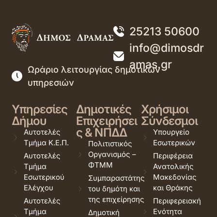
25213 50600
info@dimosdr
amas.gr
Ωράριο λειτουργίας δημοτικών
υπηρεσιών
Υπηρεσίες
Δημοτικές
Χρήσιμοι
Δήμου
Επιχειρήσει
Σύνδεσμοι
ς & ΝΠΔΔ
Αυτοτελές
Υπουργείο
Τμήμα Κ.Ε.Π.
Εσωτερικών
Πολιτιστικός
Οργανισμός –
Αυτοτελές
Περιφέρεια
ΦΤΜΜ
Τμήμα
Ανατολικής
Εσωτερικού
Μακεδονίας
Συμπαραστάτης
Ελέγχου
και Θράκης
του δημότη και
της επιχείρησης
Αυτοτελές
Περιφερειακή
Τμήμα
Ενότητα
Δημοτική