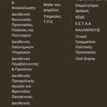
&
Μάθε που
Επιμελητήριο
Ανακύκλωσης
ψηφίζεις
Δράμας
Διεύθυνση
Υπηρεσίες
ΚΕΔΕ
Κοινωνικής
Τ.Π.Ε.
Ε.Ε.Τ.Α.Α.
Προστασίας,
Παιδείας και
ΚΑΛΛΙΚΡΑΤΗΣ
Πολιτισμού
Γενική
Διεύθυνση
Γραμματεία
Οικονομικών
Πολιτικής
Υπηρεσιών
Προστασίας
Διεύθυνση
Visit Drama
Περιβάλλοντος
& Πρασίνου
Διεύθυνση
Προσχολικής
Αγωγής και
Φροντίδας
Οικογένειας
Διεύθυνση