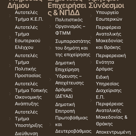
Δήμου
Επιχειρήσει
Σύνδεσμοι
ς & ΝΠΔΔ
Αυτοτελές
Υπουργείο
Τμήμα Κ.Ε.Π.
Εσωτερικών
Πολιτιστικός
Οργανισμός –
Αυτοτελές
Περιφέρεια
ΦΤΜΜ
Τμήμα
Ανατολικής
Εσωτερικού
Μακεδονίας
Συμπαραστάτης
Ελέγχου
και Θράκης
του δημότη και
της επιχείρησης
Αυτοτελές
Περιφερειακή
Τμήμα
Ενότητα
Δημοτική
Πολιτικής
Δράμας
Επιχείρηση
Προστασίας
Ύδρευσης –
Ειδική
Αποχέτευσης
Αυτοτελές
Υπηρεσίας
Δράμας
Τμήμα Τοπικής
Διαχείρισης
(ΔΕΥΑΔ)
Οικονομικής
Ε.Π.
Ανάπτυξης
Περιφέρειας
Δημοτική
Ανατολικής
Επιτροπή
Αυτοτελές
Μακεδονίας &
Πρωτοβάθμιας
Τμήμα
Θράκης
και
Υποστήριξης
Δευτεροβάθμιας
Αποκεντρωμένη
Διεύθυνση