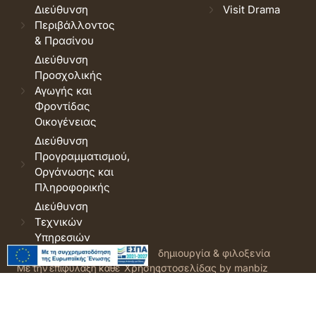
Διεύθυνση
Visit Drama
Περιβάλλοντος
& Πρασίνου
Διεύθυνση
Προσχολικής
Αγωγής και
Φροντίδας
Οικογένειας
Διεύθυνση
Προγραμματισμού,
Οργάνωσης και
Πληροφορικής
Διεύθυνση
Τεχνικών
Υπηρεσιών
© 2026 Δήμος Δράμας.
Όροι
δημιουργία & φιλοξενία
Με την επιφύλαξη κάθε
Χρήσης
ιστοσελίδας by manbiz
νόμιμου δικαιώματος.