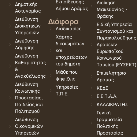
Εκπαίδευσης
Διοίκηση
Δημοτικής
Δήμου Δράμας
Μακεδονίας -
Αστυνομίας
Θράκης
Διεύθυνση
Διάφορα
Ειδική Υπηρεσία
Διοικητικών
Διαδικασίες
Συντονισμού και
Υπηρεσιών
Χάρτης
Παρακολούθησης
Διεύθυνση
δικαιωμάτων
Δράσεων
Δόμησης
και
Ευρωπαϊκού
Διεύθυνση
υποχρεώσεων
Κοινωνικού
Καθαριότητας
του δημότη
Ταμείου (ΕΥΣΕΚΤ)
&
Μάθε που
Επιμελητήριο
Ανακύκλωσης
ψηφίζεις
Δράμας
Διεύθυνση
Υπηρεσίες
ΚΕΔΕ
Κοινωνικής
Τ.Π.Ε.
Ε.Ε.Τ.Α.Α.
Προστασίας,
Παιδείας και
ΚΑΛΛΙΚΡΑΤΗΣ
Πολιτισμού
Γενική
Διεύθυνση
Γραμματεία
Οικονομικών
Πολιτικής
Υπηρεσιών
Προστασίας