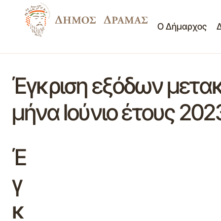
Ο Δήμαρχος
Έγκριση εξόδων μετακ
μήνα Ιούνιο έτους 202
Έ
γ
κ