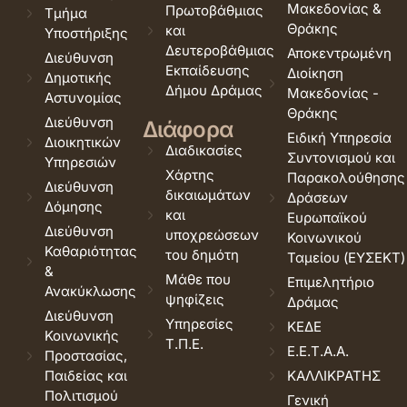
Μακεδονίας &
Πρωτοβάθμιας
Τμήμα
Θράκης
και
Υποστήριξης
Δευτεροβάθμιας
Αποκεντρωμένη
Διεύθυνση
Εκπαίδευσης
Διοίκηση
Δημοτικής
Δήμου Δράμας
Μακεδονίας -
Αστυνομίας
Θράκης
Διεύθυνση
Διάφορα
Ειδική Υπηρεσία
Διοικητικών
Διαδικασίες
Συντονισμού και
Υπηρεσιών
Χάρτης
Παρακολούθησης
Διεύθυνση
δικαιωμάτων
Δράσεων
Δόμησης
και
Ευρωπαϊκού
Διεύθυνση
υποχρεώσεων
Κοινωνικού
Καθαριότητας
του δημότη
Ταμείου (ΕΥΣΕΚΤ)
&
Μάθε που
Επιμελητήριο
Ανακύκλωσης
ψηφίζεις
Δράμας
Διεύθυνση
Υπηρεσίες
ΚΕΔΕ
Κοινωνικής
Τ.Π.Ε.
Ε.Ε.Τ.Α.Α.
Προστασίας,
Παιδείας και
ΚΑΛΛΙΚΡΑΤΗΣ
Πολιτισμού
Γενική