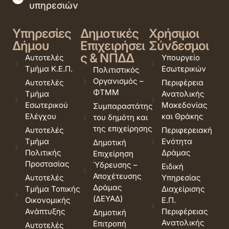
υπηρεσιών
Υπηρεσίες
Δημοτικές
Χρήσιμοι
Δήμου
Επιχειρήσει
Σύνδεσμοι
ς & ΝΠΔΔ
Αυτοτελές
Υπουργείο
Τμήμα Κ.Ε.Π.
Εσωτερικών
Πολιτιστικός
Οργανισμός –
Αυτοτελές
Περιφέρεια
ΦΤΜΜ
Τμήμα
Ανατολικής
Εσωτερικού
Μακεδονίας
Συμπαραστάτης
Ελέγχου
και Θράκης
του δημότη και
της επιχείρησης
Αυτοτελές
Περιφερειακή
Τμήμα
Ενότητα
Δημοτική
Πολιτικής
Δράμας
Επιχείρηση
Προστασίας
Ύδρευσης –
Ειδική
Αποχέτευσης
Αυτοτελές
Υπηρεσίας
Δράμας
Τμήμα Τοπικής
Διαχείρισης
(ΔΕΥΑΔ)
Οικονομικής
Ε.Π.
Ανάπτυξης
Περιφέρειας
Δημοτική
Ανατολικής
Επιτροπή
Αυτοτελές