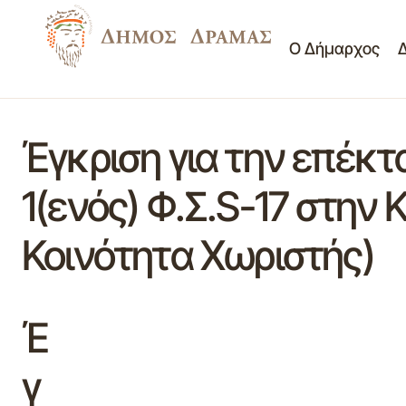
Ο Δήμαρχος
Έγκριση για την επέκ
1(ενός) Φ.Σ.S-17 στην
Κοινότητα Χωριστής)
Έ
γ