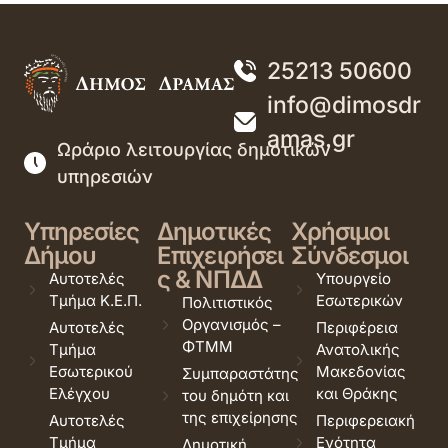
25213 50600
info@dimosdr
amas.gr
Ωράριο λειτουργίας δημοτικών
υπηρεσιών
Υπηρεσίες
Δημοτικές
Χρήσιμοι
Δήμου
Επιχειρήσει
Σύνδεσμοι
ς & ΝΠΔΔ
Αυτοτελές
Υπουργείο
Τμήμα Κ.Ε.Π.
Εσωτερικών
Πολιτιστικός
Οργανισμός –
Αυτοτελές
Περιφέρεια
ΦΤΜΜ
Τμήμα
Ανατολικής
Εσωτερικού
Μακεδονίας
Συμπαραστάτης
Ελέγχου
και Θράκης
του δημότη και
της επιχείρησης
Αυτοτελές
Περιφερειακή
Τμήμα
Ενότητα
Δημοτική