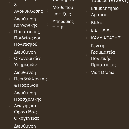
Ταμείου (ΕΥΣΕΚΤ)
&
Μάθε που
Επιμελητήριο
Ανακύκλωσης
ψηφίζεις
Δράμας
Διεύθυνση
Υπηρεσίες
ΚΕΔΕ
Κοινωνικής
Τ.Π.Ε.
Ε.Ε.Τ.Α.Α.
Προστασίας,
Παιδείας και
ΚΑΛΛΙΚΡΑΤΗΣ
Πολιτισμού
Γενική
Διεύθυνση
Γραμματεία
Οικονομικών
Πολιτικής
Υπηρεσιών
Προστασίας
Διεύθυνση
Visit Drama
Περιβάλλοντος
& Πρασίνου
Διεύθυνση
Προσχολικής
Αγωγής και
Φροντίδας
Οικογένειας
Διεύθυνση