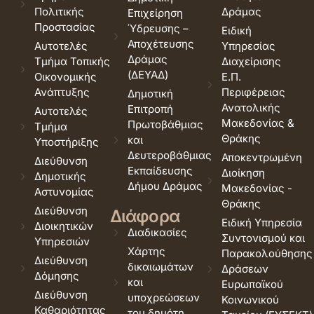
Πολιτικής
Δράμας
Επιχείρηση
Προστασίας
Ύδρευσης –
Ειδική
Αποχέτευσης
Αυτοτελές
Υπηρεσίας
Δράμας
Τμήμα Τοπικής
Διαχείρισης
(ΔΕΥΑΔ)
Οικονομικής
Ε.Π.
Ανάπτυξης
Περιφέρειας
Δημοτική
Ανατολικής
Επιτροπή
Αυτοτελές
Μακεδονίας &
Πρωτοβάθμιας
Τμήμα
Θράκης
και
Υποστήριξης
Δευτεροβάθμιας
Αποκεντρωμένη
Διεύθυνση
Εκπαίδευσης
Διοίκηση
Δημοτικής
Δήμου Δράμας
Μακεδονίας -
Αστυνομίας
Θράκης
Διεύθυνση
Διάφορα
Ειδική Υπηρεσία
Διοικητικών
Διαδικασίες
Συντονισμού και
Υπηρεσιών
Χάρτης
Παρακολούθησης
Διεύθυνση
δικαιωμάτων
Δράσεων
Δόμησης
και
Ευρωπαϊκού
Διεύθυνση
υποχρεώσεων
Κοινωνικού
Καθαριότητας
του δημότη