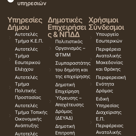
υπηρεσιών
Υπηρεσίες
Δημοτικές
Χρήσιμοι
Δήμου
Επιχειρήσει
Σύνδεσμοι
ς & ΝΠΔΔ
Αυτοτελές
Υπουργείο
Τμήμα Κ.Ε.Π.
Εσωτερικών
Πολιτιστικός
Οργανισμός –
Αυτοτελές
Περιφέρεια
ΦΤΜΜ
Τμήμα
Ανατολικής
Εσωτερικού
Μακεδονίας
Συμπαραστάτης
Ελέγχου
και Θράκης
του δημότη και
της επιχείρησης
Αυτοτελές
Περιφερειακή
Τμήμα
Ενότητα
Δημοτική
Πολιτικής
Δράμας
Επιχείρηση
Προστασίας
Ύδρευσης –
Ειδική
Αποχέτευσης
Αυτοτελές
Υπηρεσίας
Δράμας
Τμήμα Τοπικής
Διαχείρισης
(ΔΕΥΑΔ)
Οικονομικής
Ε.Π.
Ανάπτυξης
Περιφέρειας
Δημοτική
Ανατολικής
Επιτροπή
Αυτοτελές