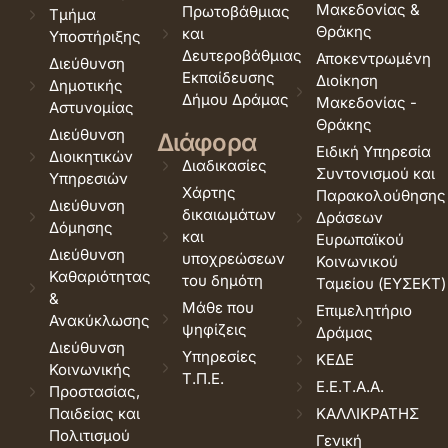
Μακεδονίας &
Πρωτοβάθμιας
Τμήμα
Θράκης
και
Υποστήριξης
Δευτεροβάθμιας
Αποκεντρωμένη
Διεύθυνση
Εκπαίδευσης
Διοίκηση
Δημοτικής
Δήμου Δράμας
Μακεδονίας -
Αστυνομίας
Θράκης
Διεύθυνση
Διάφορα
Ειδική Υπηρεσία
Διοικητικών
Διαδικασίες
Συντονισμού και
Υπηρεσιών
Χάρτης
Παρακολούθησης
Διεύθυνση
δικαιωμάτων
Δράσεων
Δόμησης
και
Ευρωπαϊκού
Διεύθυνση
υποχρεώσεων
Κοινωνικού
Καθαριότητας
του δημότη
Ταμείου (ΕΥΣΕΚΤ)
&
Μάθε που
Επιμελητήριο
Ανακύκλωσης
ψηφίζεις
Δράμας
Διεύθυνση
Υπηρεσίες
ΚΕΔΕ
Κοινωνικής
Τ.Π.Ε.
Ε.Ε.Τ.Α.Α.
Προστασίας,
Παιδείας και
ΚΑΛΛΙΚΡΑΤΗΣ
Πολιτισμού
Γενική