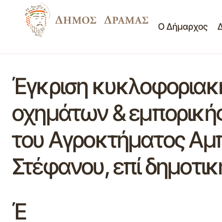
Ο Δήμαρχος
Έγκριση κυκλοφοριακή
οχημάτων & εμπορικής
του Αγροκτήματος Αμπ
Στέφανου, επί δημοτικ
Έ