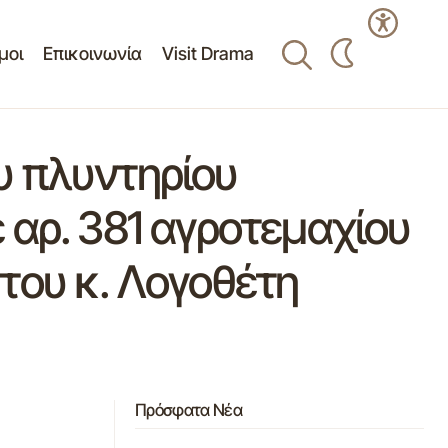
μοι
Επικοινωνία
Visit Drama
υ πλυντηρίου
 αρ. 381 αγροτεμαχίου
του κ. Λογοθέτη
Πρόσφατα Νέα