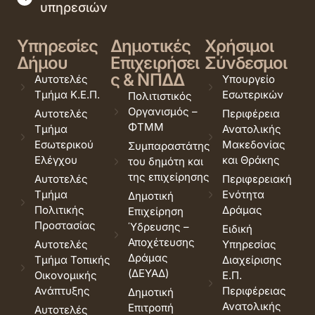
υπηρεσιών
Υπηρεσίες
Δημοτικές
Χρήσιμοι
Δήμου
Επιχειρήσει
Σύνδεσμοι
ς & ΝΠΔΔ
Αυτοτελές
Υπουργείο
Τμήμα Κ.Ε.Π.
Εσωτερικών
Πολιτιστικός
Οργανισμός –
Αυτοτελές
Περιφέρεια
ΦΤΜΜ
Τμήμα
Ανατολικής
Εσωτερικού
Μακεδονίας
Συμπαραστάτης
Ελέγχου
και Θράκης
του δημότη και
της επιχείρησης
Αυτοτελές
Περιφερειακή
Τμήμα
Ενότητα
Δημοτική
Πολιτικής
Δράμας
Επιχείρηση
Προστασίας
Ύδρευσης –
Ειδική
Αποχέτευσης
Αυτοτελές
Υπηρεσίας
Δράμας
Τμήμα Τοπικής
Διαχείρισης
(ΔΕΥΑΔ)
Οικονομικής
Ε.Π.
Ανάπτυξης
Περιφέρειας
Δημοτική
Ανατολικής
Επιτροπή
Αυτοτελές