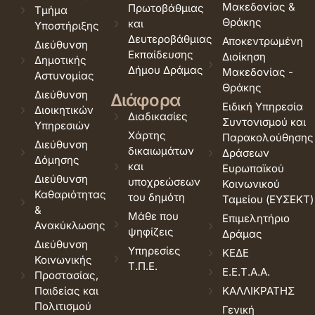
Μακεδονίας &
Πρωτοβάθμιας
Τμήμα
Θράκης
και
Υποστήριξης
Δευτεροβάθμιας
Αποκεντρωμένη
Διεύθυνση
Εκπαίδευσης
Διοίκηση
Δημοτικής
Δήμου Δράμας
Μακεδονίας -
Αστυνομίας
Θράκης
Διεύθυνση
Διάφορα
Ειδική Υπηρεσία
Διοικητικών
Διαδικασίες
Συντονισμού και
Υπηρεσιών
Χάρτης
Παρακολούθησης
Διεύθυνση
δικαιωμάτων
Δράσεων
Δόμησης
και
Ευρωπαϊκού
Διεύθυνση
υποχρεώσεων
Κοινωνικού
Καθαριότητας
του δημότη
Ταμείου (ΕΥΣΕΚΤ)
&
Μάθε που
Επιμελητήριο
Ανακύκλωσης
ψηφίζεις
Δράμας
Διεύθυνση
Υπηρεσίες
ΚΕΔΕ
Κοινωνικής
Τ.Π.Ε.
Ε.Ε.Τ.Α.Α.
Προστασίας,
Παιδείας και
ΚΑΛΛΙΚΡΑΤΗΣ
Πολιτισμού
Γενική