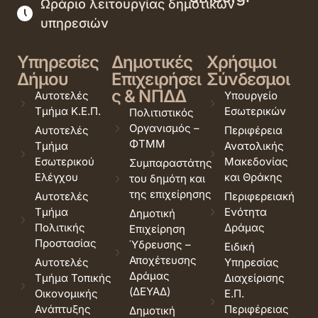
Ωράριο λειτουργίας δημοτικών
υπηρεσιών
Υπηρεσίες
Δημοτικές
Χρήσιμοι
Δήμου
Επιχειρήσει
Σύνδεσμοι
ς & ΝΠΔΔ
Αυτοτελές
Υπουργείο
Τμήμα Κ.Ε.Π.
Εσωτερικών
Πολιτιστικός
Οργανισμός –
Αυτοτελές
Περιφέρεια
ΦΤΜΜ
Τμήμα
Ανατολικής
Εσωτερικού
Μακεδονίας
Συμπαραστάτης
Ελέγχου
και Θράκης
του δημότη και
της επιχείρησης
Αυτοτελές
Περιφερειακή
Τμήμα
Ενότητα
Δημοτική
Πολιτικής
Δράμας
Επιχείρηση
Προστασίας
Ύδρευσης –
Ειδική
Αποχέτευσης
Αυτοτελές
Υπηρεσίας
Δράμας
Τμήμα Τοπικής
Διαχείρισης
(ΔΕΥΑΔ)
Οικονομικής
Ε.Π.
Ανάπτυξης
Περιφέρειας
Δημοτική