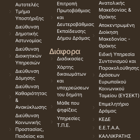
Ανατολικής
Επιτροπή
Αυτοτελές
Μακεδονίας &
Πρωτοβάθμιας
Τμήμα
Θράκης
και
Υποστήριξης
Δευτεροβάθμιας
Αποκεντρωμένη
Διεύθυνση
Εκπαίδευσης
Διοίκηση
Δημοτικής
Δήμου Δράμας
Μακεδονίας -
Αστυνομίας
Θράκης
Διεύθυνση
Διάφορα
Ειδική Υπηρεσία
Διοικητικών
Διαδικασίες
Συντονισμού και
Υπηρεσιών
Χάρτης
Παρακολούθησης
Διεύθυνση
δικαιωμάτων
Δράσεων
Δόμησης
και
Ευρωπαϊκού
Διεύθυνση
υποχρεώσεων
Κοινωνικού
Καθαριότητας
του δημότη
Ταμείου (ΕΥΣΕΚΤ)
&
Μάθε που
Επιμελητήριο
Ανακύκλωσης
ψηφίζεις
Δράμας
Διεύθυνση
Υπηρεσίες
ΚΕΔΕ
Κοινωνικής
Τ.Π.Ε.
Ε.Ε.Τ.Α.Α.
Προστασίας,
Παιδείας και
ΚΑΛΛΙΚΡΑΤΗΣ