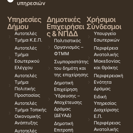
υπηρεσιών
Υπηρεσίες
Δημοτικές
Χρήσιμοι
Δήμου
Επιχειρήσει
Σύνδεσμοι
ς & ΝΠΔΔ
Αυτοτελές
Υπουργείο
Τμήμα Κ.Ε.Π.
Εσωτερικών
Πολιτιστικός
Οργανισμός –
Αυτοτελές
Περιφέρεια
ΦΤΜΜ
Τμήμα
Ανατολικής
Εσωτερικού
Μακεδονίας
Συμπαραστάτης
Ελέγχου
και Θράκης
του δημότη και
της επιχείρησης
Αυτοτελές
Περιφερειακή
Τμήμα
Ενότητα
Δημοτική
Πολιτικής
Δράμας
Επιχείρηση
Προστασίας
Ύδρευσης –
Ειδική
Αποχέτευσης
Αυτοτελές
Υπηρεσίας
Δράμας
Τμήμα Τοπικής
Διαχείρισης
(ΔΕΥΑΔ)
Οικονομικής
Ε.Π.
Ανάπτυξης
Περιφέρειας
Δημοτική
Ανατολικής
Επιτροπή
Αυτοτελές