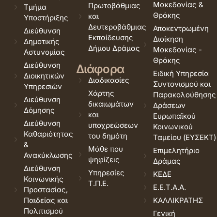
Μακεδονίας &
Πρωτοβάθμιας
Τμήμα
Θράκης
και
Υποστήριξης
Δευτεροβάθμιας
Αποκεντρωμένη
Διεύθυνση
Εκπαίδευσης
Διοίκηση
Δημοτικής
Δήμου Δράμας
Μακεδονίας -
Αστυνομίας
Θράκης
Διεύθυνση
Διάφορα
Ειδική Υπηρεσία
Διοικητικών
Διαδικασίες
Συντονισμού και
Υπηρεσιών
Χάρτης
Παρακολούθησης
Διεύθυνση
δικαιωμάτων
Δράσεων
Δόμησης
και
Ευρωπαϊκού
Διεύθυνση
υποχρεώσεων
Κοινωνικού
Καθαριότητας
του δημότη
Ταμείου (ΕΥΣΕΚΤ)
&
Μάθε που
Επιμελητήριο
Ανακύκλωσης
ψηφίζεις
Δράμας
Διεύθυνση
Υπηρεσίες
ΚΕΔΕ
Κοινωνικής
Τ.Π.Ε.
Ε.Ε.Τ.Α.Α.
Προστασίας,
Παιδείας και
ΚΑΛΛΙΚΡΑΤΗΣ
Πολιτισμού
Γενική