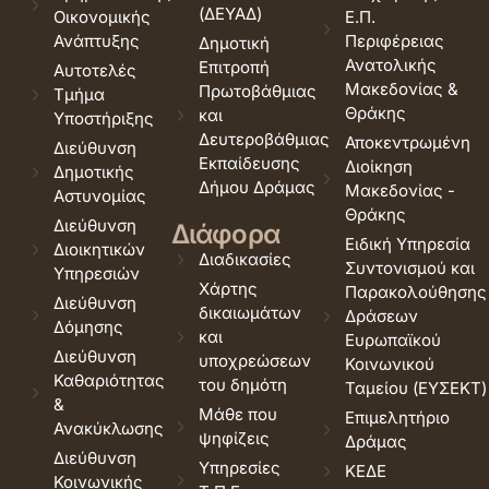
(ΔΕΥΑΔ)
Οικονομικής
Ε.Π.
Ανάπτυξης
Περιφέρειας
Δημοτική
Ανατολικής
Επιτροπή
Αυτοτελές
Μακεδονίας &
Πρωτοβάθμιας
Τμήμα
Θράκης
και
Υποστήριξης
Δευτεροβάθμιας
Αποκεντρωμένη
Διεύθυνση
Εκπαίδευσης
Διοίκηση
Δημοτικής
Δήμου Δράμας
Μακεδονίας -
Αστυνομίας
Θράκης
Διεύθυνση
Διάφορα
Ειδική Υπηρεσία
Διοικητικών
Διαδικασίες
Συντονισμού και
Υπηρεσιών
Χάρτης
Παρακολούθησης
Διεύθυνση
δικαιωμάτων
Δράσεων
Δόμησης
και
Ευρωπαϊκού
Διεύθυνση
υποχρεώσεων
Κοινωνικού
Καθαριότητας
του δημότη
Ταμείου (ΕΥΣΕΚΤ)
&
Μάθε που
Επιμελητήριο
Ανακύκλωσης
ψηφίζεις
Δράμας
Διεύθυνση
Υπηρεσίες
ΚΕΔΕ
Κοινωνικής