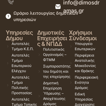
info@dimosdr
amas.gr
Ωράριο λειτουργίας δημοτικών
υπηρεσιών
Υπηρεσίες
Δημοτικές
Χρήσιμοι
Δήμου
Επιχειρήσει
Σύνδεσμοι
ς & ΝΠΔΔ
Αυτοτελές
Υπουργείο
Τμήμα Κ.Ε.Π.
Εσωτερικών
Πολιτιστικός
Οργανισμός –
Αυτοτελές
Περιφέρεια
ΦΤΜΜ
Τμήμα
Ανατολικής
Εσωτερικού
Μακεδονίας
Συμπαραστάτης
Ελέγχου
και Θράκης
του δημότη και
της επιχείρησης
Αυτοτελές
Περιφερειακή
Τμήμα
Ενότητα
Δημοτική
Πολιτικής
Δράμας
Επιχείρηση
Προστασίας
Ύδρευσης –
Ειδική
Αποχέτευσης
Αυτοτελές
Υπηρεσίας
Δράμας
Τμήμα Τοπικής
Διαχείρισης