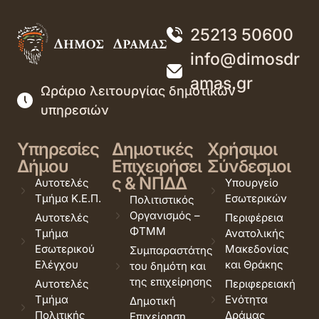
25213 50600
info@dimosdr
amas.gr
Ωράριο λειτουργίας δημοτικών
υπηρεσιών
Υπηρεσίες
Δημοτικές
Χρήσιμοι
Δήμου
Επιχειρήσει
Σύνδεσμοι
ς & ΝΠΔΔ
Αυτοτελές
Υπουργείο
Τμήμα Κ.Ε.Π.
Εσωτερικών
Πολιτιστικός
Οργανισμός –
Αυτοτελές
Περιφέρεια
ΦΤΜΜ
Τμήμα
Ανατολικής
Εσωτερικού
Μακεδονίας
Συμπαραστάτης
Ελέγχου
και Θράκης
του δημότη και
της επιχείρησης
Αυτοτελές
Περιφερειακή
Τμήμα
Ενότητα
Δημοτική
Πολιτικής
Δράμας
Επιχείρηση