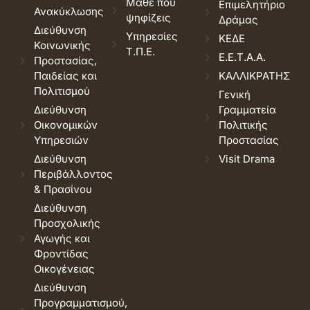
Μάθε που
Επιμελητήριο
Ανακύκλωσης
ψηφίζεις
Δράμας
Διεύθυνση
Υπηρεσίες
ΚΕΔΕ
Κοινωνικής
Τ.Π.Ε.
Ε.Ε.Τ.Α.Α.
Προστασίας,
Παιδείας και
ΚΑΛΛΙΚΡΑΤΗΣ
Πολιτισμού
Γενική
Διεύθυνση
Γραμματεία
Οικονομικών
Πολιτικής
Υπηρεσιών
Προστασίας
Διεύθυνση
Visit Drama
Περιβάλλοντος
& Πρασίνου
Διεύθυνση
Προσχολικής
Αγωγής και
Φροντίδας
Οικογένειας
Διεύθυνση
Προγραμματισμού,