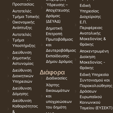
Προστασίας
Ύδρευσης –
Ειδική
Αποχέτευσης
Αυτοτελές
Υπηρεσίας
Δράμας
Τμήμα Τοπικής
Διαχείρισης
(ΔΕΥΑΔ)
Οικονομικής
Ε.Π.
Ανάπτυξης
Περιφέρειας
Δημοτική
Ανατολικής
Επιτροπή
Αυτοτελές
Μακεδονίας &
Πρωτοβάθμιας
Τμήμα
Θράκης
και
Υποστήριξης
Δευτεροβάθμιας
Αποκεντρωμένη
Διεύθυνση
Εκπαίδευσης
Διοίκηση
Δημοτικής
Δήμου Δράμας
Μακεδονίας -
Αστυνομίας
Θράκης
Διεύθυνση
Διάφορα
Ειδική Υπηρεσία
Διοικητικών
Διαδικασίες
Συντονισμού και
Υπηρεσιών
Χάρτης
Παρακολούθησης
Διεύθυνση
δικαιωμάτων
Δράσεων
Δόμησης
και
Ευρωπαϊκού
Διεύθυνση
υποχρεώσεων
Κοινωνικού
Καθαριότητας
του δημότη
Ταμείου (ΕΥΣΕΚΤ)
&