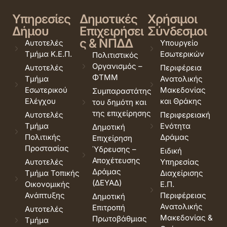
Υπηρεσίες
Δημοτικές
Χρήσιμοι
Δήμου
Επιχειρήσει
Σύνδεσμοι
ς & ΝΠΔΔ
Αυτοτελές
Υπουργείο
Τμήμα Κ.Ε.Π.
Εσωτερικών
Πολιτιστικός
Οργανισμός –
Αυτοτελές
Περιφέρεια
ΦΤΜΜ
Τμήμα
Ανατολικής
Εσωτερικού
Μακεδονίας
Συμπαραστάτης
Ελέγχου
και Θράκης
του δημότη και
της επιχείρησης
Αυτοτελές
Περιφερειακή
Τμήμα
Ενότητα
Δημοτική
Πολιτικής
Δράμας
Επιχείρηση
Προστασίας
Ύδρευσης –
Ειδική
Αποχέτευσης
Αυτοτελές
Υπηρεσίας
Δράμας
Τμήμα Τοπικής
Διαχείρισης
(ΔΕΥΑΔ)
Οικονομικής
Ε.Π.
Ανάπτυξης
Περιφέρειας
Δημοτική
Ανατολικής
Επιτροπή
Αυτοτελές
Μακεδονίας &
Πρωτοβάθμιας
Τμήμα