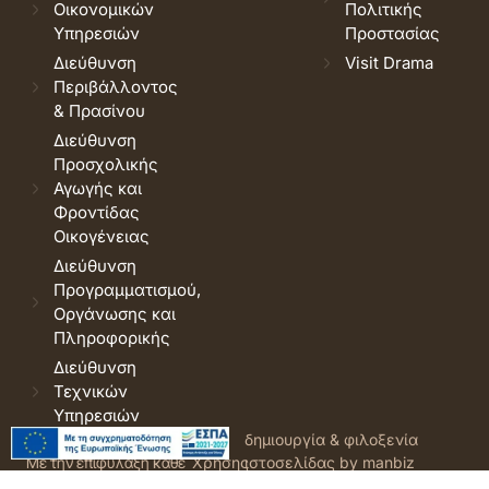
Οικονομικών
Πολιτικής
Υπηρεσιών
Προστασίας
Διεύθυνση
Visit Drama
Περιβάλλοντος
& Πρασίνου
Διεύθυνση
Προσχολικής
Αγωγής και
Φροντίδας
Οικογένειας
Διεύθυνση
Προγραμματισμού,
Οργάνωσης και
Πληροφορικής
Διεύθυνση
Τεχνικών
Υπηρεσιών
© 2026 Δήμος Δράμας.
Όροι
δημιουργία & φιλοξενία
Με την επιφύλαξη κάθε
Χρήσης
ιστοσελίδας by manbiz
νόμιμου δικαιώματος.