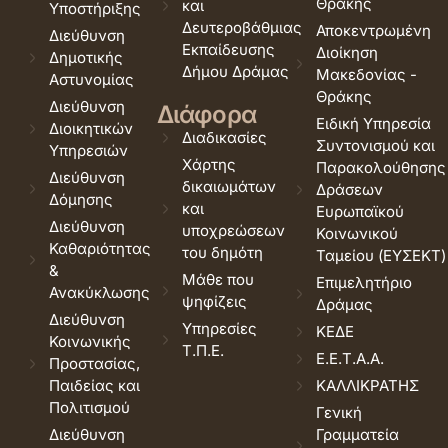
Θράκης
και
Υποστήριξης
Δευτεροβάθμιας
Αποκεντρωμένη
Διεύθυνση
Εκπαίδευσης
Διοίκηση
Δημοτικής
Δήμου Δράμας
Μακεδονίας -
Αστυνομίας
Θράκης
Διεύθυνση
Διάφορα
Ειδική Υπηρεσία
Διοικητικών
Διαδικασίες
Συντονισμού και
Υπηρεσιών
Χάρτης
Παρακολούθησης
Διεύθυνση
δικαιωμάτων
Δράσεων
Δόμησης
και
Ευρωπαϊκού
Διεύθυνση
υποχρεώσεων
Κοινωνικού
Καθαριότητας
του δημότη
Ταμείου (ΕΥΣΕΚΤ)
&
Μάθε που
Επιμελητήριο
Ανακύκλωσης
ψηφίζεις
Δράμας
Διεύθυνση
Υπηρεσίες
ΚΕΔΕ
Κοινωνικής
Τ.Π.Ε.
Ε.Ε.Τ.Α.Α.
Προστασίας,
Παιδείας και
ΚΑΛΛΙΚΡΑΤΗΣ
Πολιτισμού
Γενική
Διεύθυνση
Γραμματεία