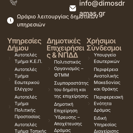
info@dimosdr
amas.gr
Ωράριο λειτουργίας δημοτικών
υπηρεσιών
Υπηρεσίες
Δημοτικές
Χρήσιμοι
Δήμου
Επιχειρήσει
Σύνδεσμοι
ς & ΝΠΔΔ
Αυτοτελές
Υπουργείο
Τμήμα Κ.Ε.Π.
Εσωτερικών
Πολιτιστικός
Οργανισμός –
Αυτοτελές
Περιφέρεια
ΦΤΜΜ
Τμήμα
Ανατολικής
Εσωτερικού
Μακεδονίας
Συμπαραστάτης
Ελέγχου
και Θράκης
του δημότη και
της επιχείρησης
Αυτοτελές
Περιφερειακή
Τμήμα
Ενότητα
Δημοτική
Πολιτικής
Δράμας
Επιχείρηση
Προστασίας
Ύδρευσης –
Ειδική
Αποχέτευσης
Αυτοτελές
Υπηρεσίας
Δράμας
Τμήμα Τοπικής
Διαχείρισης