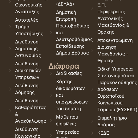
(ΔΕΥΑΔ)
Οικονομικής
Ε.Π.
Ανάπτυξης
Περιφέρειας
Δημοτική
Ανατολικής
Επιτροπή
Αυτοτελές
Μακεδονίας &
Πρωτοβάθμιας
Τμήμα
Θράκης
και
Υποστήριξης
Δευτεροβάθμιας
Αποκεντρωμένη
Διεύθυνση
Εκπαίδευσης
Διοίκηση
Δημοτικής
Δήμου Δράμας
Μακεδονίας -
Αστυνομίας
Θράκης
Διεύθυνση
Διάφορα
Ειδική Υπηρεσία
Διοικητικών
Διαδικασίες
Συντονισμού και
Υπηρεσιών
Χάρτης
Παρακολούθησης
Διεύθυνση
δικαιωμάτων
Δράσεων
Δόμησης
και
Ευρωπαϊκού
Διεύθυνση
υποχρεώσεων
Κοινωνικού
Καθαριότητας
του δημότη
Ταμείου (ΕΥΣΕΚΤ)
&
Μάθε που
Επιμελητήριο
Ανακύκλωσης
ψηφίζεις
Δράμας
Διεύθυνση
Υπηρεσίες
ΚΕΔΕ
Κοινωνικής