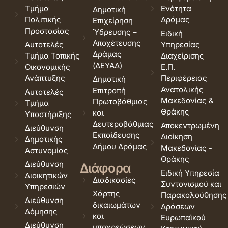
Τμήμα
Ενότητα
Δημοτική
Πολιτικής
Δράμας
Επιχείρηση
Προστασίας
Ύδρευσης –
Ειδική
Αποχέτευσης
Αυτοτελές
Υπηρεσίας
Δράμας
Τμήμα Τοπικής
Διαχείρισης
(ΔΕΥΑΔ)
Οικονομικής
Ε.Π.
Ανάπτυξης
Περιφέρειας
Δημοτική
Ανατολικής
Επιτροπή
Αυτοτελές
Μακεδονίας &
Πρωτοβάθμιας
Τμήμα
Θράκης
και
Υποστήριξης
Δευτεροβάθμιας
Αποκεντρωμένη
Διεύθυνση
Εκπαίδευσης
Διοίκηση
Δημοτικής
Δήμου Δράμας
Μακεδονίας -
Αστυνομίας
Θράκης
Διεύθυνση
Διάφορα
Ειδική Υπηρεσία
Διοικητικών
Διαδικασίες
Συντονισμού και
Υπηρεσιών
Χάρτης
Παρακολούθησης
Διεύθυνση
δικαιωμάτων
Δράσεων
Δόμησης
και
Ευρωπαϊκού
Διεύθυνση
υποχρεώσεων