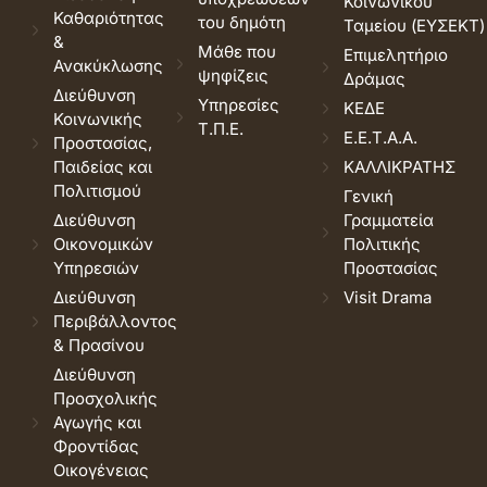
Κοινωνικού
Καθαριότητας
του δημότη
Ταμείου (ΕΥΣΕΚΤ)
&
Μάθε που
Επιμελητήριο
Ανακύκλωσης
ψηφίζεις
Δράμας
Διεύθυνση
Υπηρεσίες
ΚΕΔΕ
Κοινωνικής
Τ.Π.Ε.
Ε.Ε.Τ.Α.Α.
Προστασίας,
Παιδείας και
ΚΑΛΛΙΚΡΑΤΗΣ
Πολιτισμού
Γενική
Διεύθυνση
Γραμματεία
Οικονομικών
Πολιτικής
Υπηρεσιών
Προστασίας
Διεύθυνση
Visit Drama
Περιβάλλοντος
& Πρασίνου
Διεύθυνση
Προσχολικής
Αγωγής και
Φροντίδας
Οικογένειας