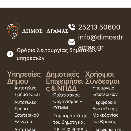
25213 50600
info@dimosdr
amas.gr
Ωράριο λειτουργίας δημοτικών
υπηρεσιών
Υπηρεσίες
Δημοτικές
Χρήσιμοι
Δήμου
Επιχειρήσει
Σύνδεσμοι
ς & ΝΠΔΔ
Αυτοτελές
Υπουργείο
Τμήμα Κ.Ε.Π.
Εσωτερικών
Πολιτιστικός
Οργανισμός –
Αυτοτελές
Περιφέρεια
ΦΤΜΜ
Τμήμα
Ανατολικής
Εσωτερικού
Μακεδονίας
Συμπαραστάτης
Ελέγχου
και Θράκης
του δημότη και
της επιχείρησης
Αυτοτελές
Περιφερειακή