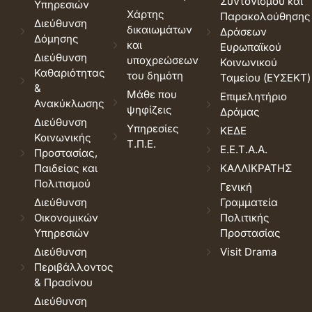
Συντονισμού και
Υπηρεσιών
Χάρτης
Παρακολούθησης
Διεύθυνση
δικαιωμάτων
Δράσεων
Δόμησης
και
Ευρωπαϊκού
Διεύθυνση
υποχρεώσεων
Κοινωνικού
Καθαριότητας
του δημότη
Ταμείου (ΕΥΣΕΚΤ)
&
Μάθε που
Επιμελητήριο
Ανακύκλωσης
ψηφίζεις
Δράμας
Διεύθυνση
Υπηρεσίες
ΚΕΔΕ
Κοινωνικής
Τ.Π.Ε.
Ε.Ε.Τ.Α.Α.
Προστασίας,
Παιδείας και
ΚΑΛΛΙΚΡΑΤΗΣ
Πολιτισμού
Γενική
Διεύθυνση
Γραμματεία
Οικονομικών
Πολιτικής
Υπηρεσιών
Προστασίας
Διεύθυνση
Visit Drama
Περιβάλλοντος
& Πρασίνου
Διεύθυνση