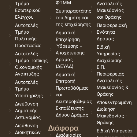
ΦΤΜΜ
Τμήμα
Ανατολικής
Εσωτερικού
Μακεδονίας
Συμπαραστάτης
Ελέγχου
και Θράκης
του δημότη και
της επιχείρησης
Αυτοτελές
Περιφερειακή
Τμήμα
Ενότητα
Δημοτική
Πολιτικής
Δράμας
Επιχείρηση
Προστασίας
Ύδρευσης –
Ειδική
Αποχέτευσης
Αυτοτελές
Υπηρεσίας
Δράμας
Τμήμα Τοπικής
Διαχείρισης
(ΔΕΥΑΔ)
Οικονομικής
Ε.Π.
Ανάπτυξης
Περιφέρειας
Δημοτική
Ανατολικής
Επιτροπή
Αυτοτελές
Μακεδονίας &
Πρωτοβάθμιας
Τμήμα
Θράκης
και
Υποστήριξης
Δευτεροβάθμιας
Αποκεντρωμένη
Διεύθυνση
Εκπαίδευσης
Διοίκηση
Δημοτικής
Δήμου Δράμας
Μακεδονίας -
Αστυνομίας
Θράκης
Διεύθυνση
Διάφορα
Ειδική Υπηρεσία
Διοικητικών
Διαδικασίες