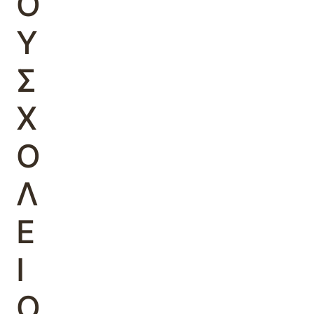
Ο
Υ
Σ
Χ
Ο
Λ
Ε
Ι
Ο