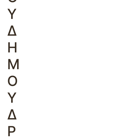
Υ
Δ
Η
Μ
Ο
Υ
Δ
Ρ