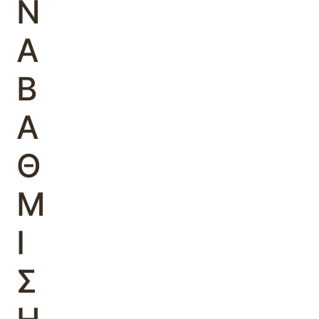
Ν
Α
Β
Α
Θ
Μ
Ι
Σ