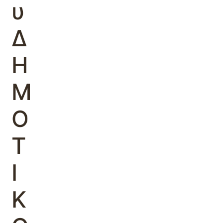
υ
Δ
Η
Μ
Ο
Τ
Ι
Κ