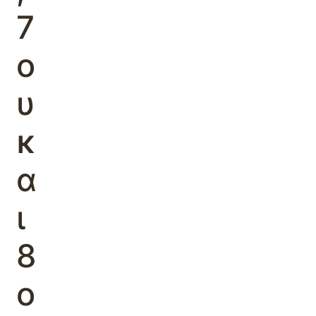
7
ο
υ
κ
α
ι
8
ο