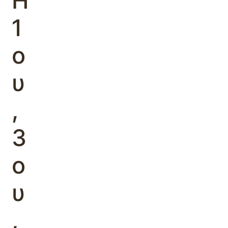
Η
1
ο
υ
,
3
ο
υ
,