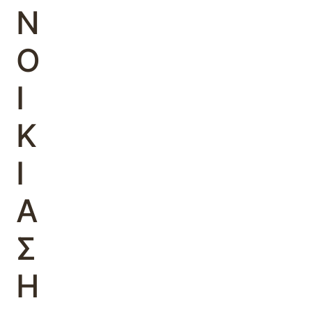
Ν
Ο
Ι
Κ
Ι
Α
Σ
Η