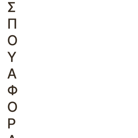
Σ
Π
Ο
Υ
Α
Φ
Ο
Ρ