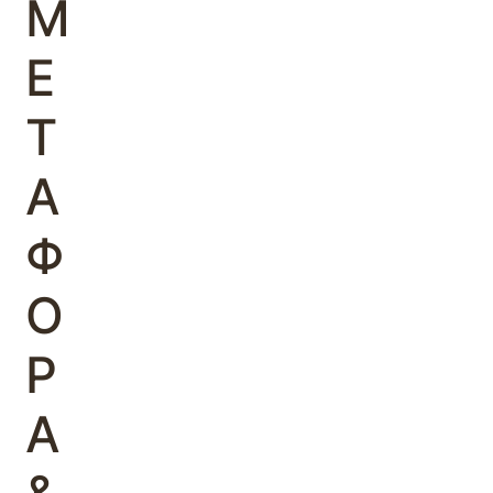
Μ
Ε
Τ
Α
Φ
Ο
Ρ
Α