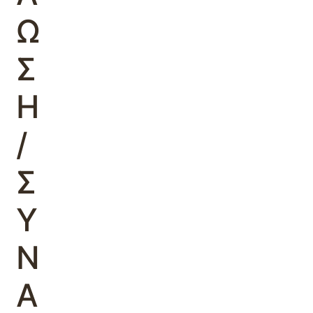
Ω
Σ
Η
/
Σ
Υ
Ν
Α