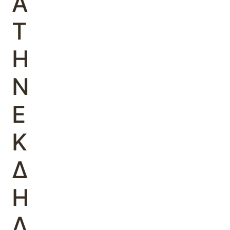
Α
Τ
Η
Ν
Ε
Κ
Δ
Η
Λ