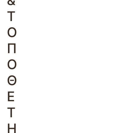
&
Τ
Ο
Π
Ο
Θ
Ε
Τ
Η