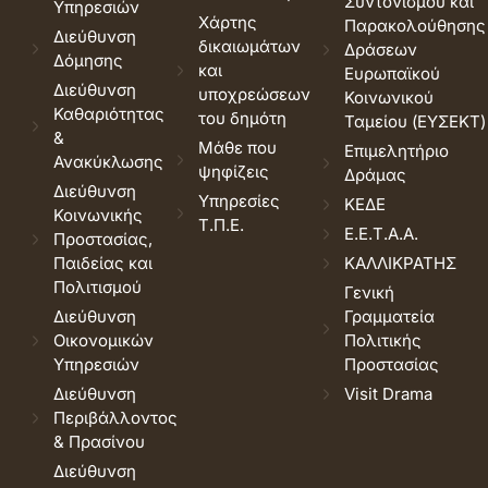
Συντονισμού και
Υπηρεσιών
Χάρτης
Παρακολούθησης
Διεύθυνση
δικαιωμάτων
Δράσεων
Δόμησης
και
Ευρωπαϊκού
Διεύθυνση
υποχρεώσεων
Κοινωνικού
Καθαριότητας
του δημότη
Ταμείου (ΕΥΣΕΚΤ)
&
Μάθε που
Επιμελητήριο
Ανακύκλωσης
ψηφίζεις
Δράμας
Διεύθυνση
Υπηρεσίες
ΚΕΔΕ
Κοινωνικής
Τ.Π.Ε.
Ε.Ε.Τ.Α.Α.
Προστασίας,
Παιδείας και
ΚΑΛΛΙΚΡΑΤΗΣ
Πολιτισμού
Γενική
Διεύθυνση
Γραμματεία
Οικονομικών
Πολιτικής
Υπηρεσιών
Προστασίας
Διεύθυνση
Visit Drama
Περιβάλλοντος
& Πρασίνου
Διεύθυνση