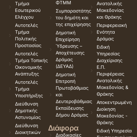
ΦΤΜΜ
Τμήμα
Ανατολικής
Εσωτερικού
Μακεδονίας
Συμπαραστάτης
Ελέγχου
και Θράκης
του δημότη και
της επιχείρησης
Αυτοτελές
Περιφερειακή
Τμήμα
Ενότητα
Δημοτική
Πολιτικής
Δράμας
Επιχείρηση
Προστασίας
Ύδρευσης –
Ειδική
Αποχέτευσης
Αυτοτελές
Υπηρεσίας
Δράμας
Τμήμα Τοπικής
Διαχείρισης
(ΔΕΥΑΔ)
Οικονομικής
Ε.Π.
Ανάπτυξης
Περιφέρειας
Δημοτική
Ανατολικής
Επιτροπή
Αυτοτελές
Μακεδονίας &
Πρωτοβάθμιας
Τμήμα
Θράκης
και
Υποστήριξης
Δευτεροβάθμιας
Αποκεντρωμένη
Διεύθυνση
Εκπαίδευσης
Διοίκηση
Δημοτικής
Δήμου Δράμας
Μακεδονίας -
Αστυνομίας
Θράκης
Διεύθυνση
Διάφορα
Ειδική Υπηρεσία
Διοικητικών
Διαδικασίες