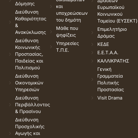
Δράσεων
Δόμησης
και
Ευρωπαϊκού
Διεύθυνση
υποχρεώσεων
Κοινωνικού
Καθαριότητας
του δημότη
Ταμείου (ΕΥΣΕΚΤ)
&
Μάθε που
Επιμελητήριο
Ανακύκλωσης
ψηφίζεις
Δράμας
Διεύθυνση
Υπηρεσίες
ΚΕΔΕ
Κοινωνικής
Τ.Π.Ε.
Ε.Ε.Τ.Α.Α.
Προστασίας,
Παιδείας και
ΚΑΛΛΙΚΡΑΤΗΣ
Πολιτισμού
Γενική
Διεύθυνση
Γραμματεία
Οικονομικών
Πολιτικής
Υπηρεσιών
Προστασίας
Διεύθυνση
Visit Drama
Περιβάλλοντος
& Πρασίνου
Διεύθυνση
Προσχολικής
Αγωγής και