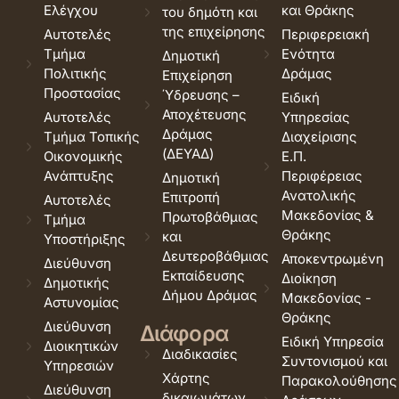
Ελέγχου
και Θράκης
του δημότη και
της επιχείρησης
Αυτοτελές
Περιφερειακή
Τμήμα
Ενότητα
Δημοτική
Πολιτικής
Δράμας
Επιχείρηση
Προστασίας
Ύδρευσης –
Ειδική
Αποχέτευσης
Αυτοτελές
Υπηρεσίας
Δράμας
Τμήμα Τοπικής
Διαχείρισης
(ΔΕΥΑΔ)
Οικονομικής
Ε.Π.
Ανάπτυξης
Περιφέρειας
Δημοτική
Ανατολικής
Επιτροπή
Αυτοτελές
Μακεδονίας &
Πρωτοβάθμιας
Τμήμα
Θράκης
και
Υποστήριξης
Δευτεροβάθμιας
Αποκεντρωμένη
Διεύθυνση
Εκπαίδευσης
Διοίκηση
Δημοτικής
Δήμου Δράμας
Μακεδονίας -
Αστυνομίας
Θράκης
Διεύθυνση
Διάφορα
Ειδική Υπηρεσία
Διοικητικών
Διαδικασίες
Συντονισμού και
Υπηρεσιών
Χάρτης
Παρακολούθησης
Διεύθυνση
δικαιωμάτων