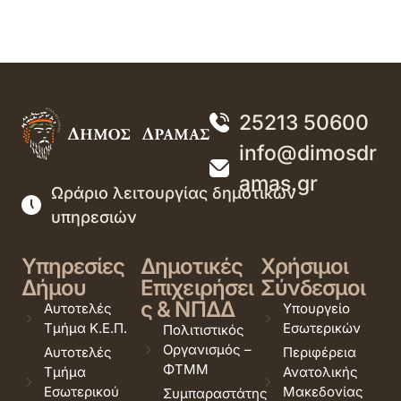
25213 50600
info@dimosdr
amas.gr
Ωράριο λειτουργίας δημοτικών
υπηρεσιών
Υπηρεσίες
Δημοτικές
Χρήσιμοι
Δήμου
Επιχειρήσει
Σύνδεσμοι
ς & ΝΠΔΔ
Αυτοτελές
Υπουργείο
Τμήμα Κ.Ε.Π.
Εσωτερικών
Πολιτιστικός
Οργανισμός –
Αυτοτελές
Περιφέρεια
ΦΤΜΜ
Τμήμα
Ανατολικής
Εσωτερικού
Μακεδονίας
Συμπαραστάτης