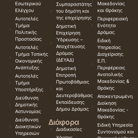
Εσωτερικού
Μακεδονίας
Συμπαραστάτης
Ελέγχου
και Θράκης
του δημότη και
της επιχείρησης
Αυτοτελές
Περιφερειακή
Τμήμα
Ενότητα
Δημοτική
Πολιτικής
Δράμας
Επιχείρηση
Προστασίας
Ύδρευσης –
Ειδική
Αποχέτευσης
Αυτοτελές
Υπηρεσίας
Δράμας
Τμήμα Τοπικής
Διαχείρισης
(ΔΕΥΑΔ)
Οικονομικής
Ε.Π.
Ανάπτυξης
Περιφέρειας
Δημοτική
Ανατολικής
Επιτροπή
Αυτοτελές
Μακεδονίας &
Πρωτοβάθμιας
Τμήμα
Θράκης
και
Υποστήριξης
Δευτεροβάθμιας
Αποκεντρωμένη
Διεύθυνση
Εκπαίδευσης
Διοίκηση
Δημοτικής
Δήμου Δράμας
Μακεδονίας -
Αστυνομίας
Θράκης
Διεύθυνση
Διάφορα
Ειδική Υπηρεσία
Διοικητικών
Διαδικασίες
Συντονισμού και
Υπηρεσιών
Χάρτης