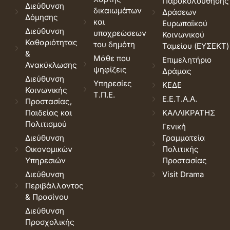
Παρακολούθησης
Διεύθυνση
δικαιωμάτων
Δράσεων
Δόμησης
και
Ευρωπαϊκού
Διεύθυνση
υποχρεώσεων
Κοινωνικού
Καθαριότητας
του δημότη
Ταμείου (ΕΥΣΕΚΤ)
&
Μάθε που
Επιμελητήριο
Ανακύκλωσης
ψηφίζεις
Δράμας
Διεύθυνση
Υπηρεσίες
ΚΕΔΕ
Κοινωνικής
Τ.Π.Ε.
Ε.Ε.Τ.Α.Α.
Προστασίας,
Παιδείας και
ΚΑΛΛΙΚΡΑΤΗΣ
Πολιτισμού
Γενική
Διεύθυνση
Γραμματεία
Οικονομικών
Πολιτικής
Υπηρεσιών
Προστασίας
Διεύθυνση
Visit Drama
Περιβάλλοντος
& Πρασίνου
Διεύθυνση
Προσχολικής