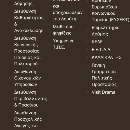
Δράσεων
Δόμησης
και
Ευρωπαϊκού
Διεύθυνση
υποχρεώσεων
Κοινωνικού
Καθαριότητας
του δημότη
Ταμείου (ΕΥΣΕΚΤ)
&
Μάθε που
Επιμελητήριο
Ανακύκλωσης
ψηφίζεις
Δράμας
Διεύθυνση
Υπηρεσίες
ΚΕΔΕ
Κοινωνικής
Τ.Π.Ε.
Ε.Ε.Τ.Α.Α.
Προστασίας,
Παιδείας και
ΚΑΛΛΙΚΡΑΤΗΣ
Πολιτισμού
Γενική
Διεύθυνση
Γραμματεία
Οικονομικών
Πολιτικής
Υπηρεσιών
Προστασίας
Διεύθυνση
Visit Drama
Περιβάλλοντος
& Πρασίνου
Διεύθυνση
Προσχολικής
Αγωγής και