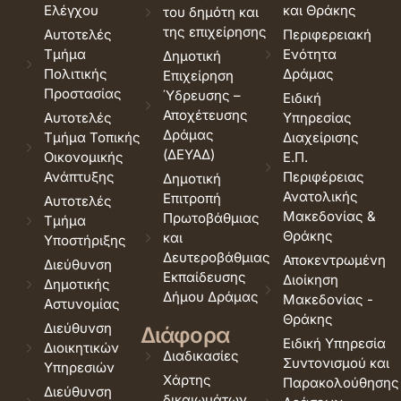
Ελέγχου
και Θράκης
του δημότη και
της επιχείρησης
Αυτοτελές
Περιφερειακή
Τμήμα
Ενότητα
Δημοτική
Πολιτικής
Δράμας
Επιχείρηση
Προστασίας
Ύδρευσης –
Ειδική
Αποχέτευσης
Αυτοτελές
Υπηρεσίας
Δράμας
Τμήμα Τοπικής
Διαχείρισης
(ΔΕΥΑΔ)
Οικονομικής
Ε.Π.
Ανάπτυξης
Περιφέρειας
Δημοτική
Ανατολικής
Επιτροπή
Αυτοτελές
Μακεδονίας &
Πρωτοβάθμιας
Τμήμα
Θράκης
και
Υποστήριξης
Δευτεροβάθμιας
Αποκεντρωμένη
Διεύθυνση
Εκπαίδευσης
Διοίκηση
Δημοτικής
Δήμου Δράμας
Μακεδονίας -
Αστυνομίας
Θράκης
Διεύθυνση
Διάφορα
Ειδική Υπηρεσία
Διοικητικών
Διαδικασίες
Συντονισμού και
Υπηρεσιών
Χάρτης
Παρακολούθησης
Διεύθυνση
δικαιωμάτων