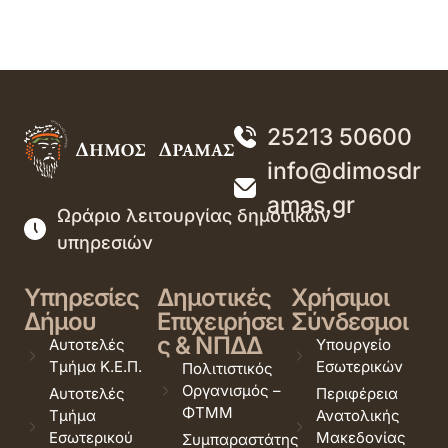
25213 50600
info@dimosdr
amas.gr
Ωράριο λειτουργίας δημοτικών
υπηρεσιών
Υπηρεσίες
Δημοτικές
Χρήσιμοι
Δήμου
Επιχειρήσει
Σύνδεσμοι
ς & ΝΠΔΔ
Αυτοτελές
Υπουργείο
Τμήμα Κ.Ε.Π.
Εσωτερικών
Πολιτιστικός
Οργανισμός –
Αυτοτελές
Περιφέρεια
ΦΤΜΜ
Τμήμα
Ανατολικής
Εσωτερικού
Μακεδονίας
Συμπαραστάτης