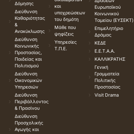
Δράσεων
Δόμησης
και
Ευρωπαϊκού
Διεύθυνση
υποχρεώσεων
Κοινωνικού
Καθαριότητας
του δημότη
Ταμείου (ΕΥΣΕΚΤ)
&
Μάθε που
Επιμελητήριο
Ανακύκλωσης
ψηφίζεις
Δράμας
Διεύθυνση
Υπηρεσίες
ΚΕΔΕ
Κοινωνικής
Τ.Π.Ε.
Ε.Ε.Τ.Α.Α.
Προστασίας,
Παιδείας και
ΚΑΛΛΙΚΡΑΤΗΣ
Πολιτισμού
Γενική
Διεύθυνση
Γραμματεία
Οικονομικών
Πολιτικής
Υπηρεσιών
Προστασίας
Διεύθυνση
Visit Drama
Περιβάλλοντος
& Πρασίνου
Διεύθυνση
Προσχολικής
Αγωγής και