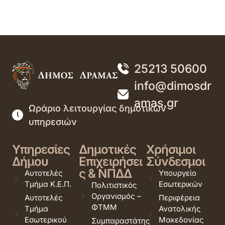
25213 50600
info@dimosdr
amas.gr
Ωράριο λειτουργίας δημοτικών
υπηρεσιών
Υπηρεσίες
Δημοτικές
Χρήσιμοι
Δήμου
Επιχειρήσει
Σύνδεσμοι
ς & ΝΠΔΔ
Αυτοτελές
Υπουργείο
Τμήμα Κ.Ε.Π.
Εσωτερικών
Πολιτιστικός
Οργανισμός –
Αυτοτελές
Περιφέρεια
ΦΤΜΜ
Τμήμα
Ανατολικής
Εσωτερικού
Μακεδονίας
Συμπαραστάτης