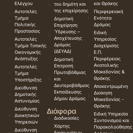
Ελέγχου
και Θράκης
του δημότη και
της επιχείρησης
Αυτοτελές
Περιφερειακή
Τμήμα
Ενότητα
Δημοτική
Πολιτικής
Δράμας
Επιχείρηση
Προστασίας
Ύδρευσης –
Ειδική
Αποχέτευσης
Αυτοτελές
Υπηρεσίας
Δράμας
Τμήμα Τοπικής
Διαχείρισης
(ΔΕΥΑΔ)
Οικονομικής
Ε.Π.
Ανάπτυξης
Περιφέρειας
Δημοτική
Ανατολικής
Επιτροπή
Αυτοτελές
Μακεδονίας &
Πρωτοβάθμιας
Τμήμα
Θράκης
και
Υποστήριξης
Δευτεροβάθμιας
Αποκεντρωμένη
Διεύθυνση
Εκπαίδευσης
Διοίκηση
Δημοτικής
Δήμου Δράμας
Μακεδονίας -
Αστυνομίας
Θράκης
Διεύθυνση
Διάφορα
Ειδική Υπηρεσία
Διοικητικών
Διαδικασίες
Συντονισμού και
Υπηρεσιών
Χάρτης
Παρακολούθησης
Διεύθυνση
δικαιωμάτων