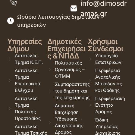
info@dimosdr
amas.gr
Ωράριο λειτουργίας δημοτικών
υπηρεσιών
Υπηρεσίες
Δημοτικές
Χρήσιμοι
Δήμου
Επιχειρήσει
Σύνδεσμοι
ς & ΝΠΔΔ
Αυτοτελές
Υπουργείο
Τμήμα Κ.Ε.Π.
Εσωτερικών
Πολιτιστικός
Οργανισμός –
Αυτοτελές
Περιφέρεια
ΦΤΜΜ
Τμήμα
Ανατολικής
Εσωτερικού
Μακεδονίας
Συμπαραστάτης
Ελέγχου
και Θράκης
του δημότη και
της επιχείρησης
Αυτοτελές
Περιφερειακή
Τμήμα
Ενότητα
Δημοτική
Πολιτικής
Δράμας
Επιχείρηση
Προστασίας
Ύδρευσης –
Ειδική
Αποχέτευσης
Αυτοτελές
Υπηρεσίας
Δράμας
Τμήμα Τοπικής
Διαχείρισης