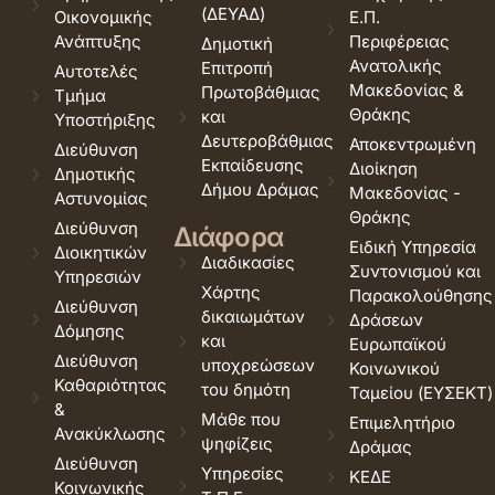
(ΔΕΥΑΔ)
Οικονομικής
Ε.Π.
Ανάπτυξης
Περιφέρειας
Δημοτική
Ανατολικής
Επιτροπή
Αυτοτελές
Μακεδονίας &
Πρωτοβάθμιας
Τμήμα
Θράκης
και
Υποστήριξης
Δευτεροβάθμιας
Αποκεντρωμένη
Διεύθυνση
Εκπαίδευσης
Διοίκηση
Δημοτικής
Δήμου Δράμας
Μακεδονίας -
Αστυνομίας
Θράκης
Διεύθυνση
Διάφορα
Ειδική Υπηρεσία
Διοικητικών
Διαδικασίες
Συντονισμού και
Υπηρεσιών
Χάρτης
Παρακολούθησης
Διεύθυνση
δικαιωμάτων
Δράσεων
Δόμησης
και
Ευρωπαϊκού
Διεύθυνση
υποχρεώσεων
Κοινωνικού
Καθαριότητας
του δημότη
Ταμείου (ΕΥΣΕΚΤ)
&
Μάθε που
Επιμελητήριο
Ανακύκλωσης
ψηφίζεις
Δράμας
Διεύθυνση
Υπηρεσίες
ΚΕΔΕ
Κοινωνικής