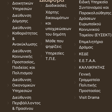
Ειδική Υπηρεσία
Διοικητικών
Διαδικασίες
Συντονισμού και
Υπηρεσιών
Χάρτης
Παρακολούθησης
Διεύθυνση
δικαιωμάτων
Δράσεων
Δόμησης
και
Ευρωπαϊκού
Διεύθυνση
υποχρεώσεων
Κοινωνικού
Καθαριότητας
του δημότη
Ταμείου (ΕΥΣΕΚΤ)
&
Μάθε που
Επιμελητήριο
Ανακύκλωσης
ψηφίζεις
Δράμας
Διεύθυνση
Υπηρεσίες
ΚΕΔΕ
Κοινωνικής
Τ.Π.Ε.
Ε.Ε.Τ.Α.Α.
Προστασίας,
Παιδείας και
ΚΑΛΛΙΚΡΑΤΗΣ
Πολιτισμού
Γενική
Διεύθυνση
Γραμματεία
Οικονομικών
Πολιτικής
Υπηρεσιών
Προστασίας
Διεύθυνση
Visit Drama
Περιβάλλοντος
& Πρασίνου