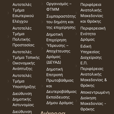
Οργανισμός –
Αυτοτελές
Περιφέρεια
ΦΤΜΜ
Τμήμα
Ανατολικής
Εσωτερικού
Μακεδονίας
Συμπαραστάτης
Ελέγχου
και Θράκης
του δημότη και
της επιχείρησης
Αυτοτελές
Περιφερειακή
Τμήμα
Ενότητα
Δημοτική
Πολιτικής
Δράμας
Επιχείρηση
Προστασίας
Ύδρευσης –
Ειδική
Αποχέτευσης
Αυτοτελές
Υπηρεσίας
Δράμας
Τμήμα Τοπικής
Διαχείρισης
(ΔΕΥΑΔ)
Οικονομικής
Ε.Π.
Ανάπτυξης
Περιφέρειας
Δημοτική
Ανατολικής
Επιτροπή
Αυτοτελές
Μακεδονίας &
Πρωτοβάθμιας
Τμήμα
Θράκης
και
Υποστήριξης
Δευτεροβάθμιας
Αποκεντρωμένη
Διεύθυνση
Εκπαίδευσης
Διοίκηση
Δημοτικής
Δήμου Δράμας
Μακεδονίας -
Αστυνομίας
Θράκης
Διεύθυνση
Διάφορα