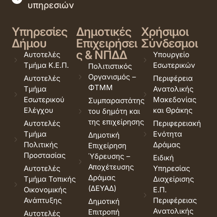
υπηρεσιών
Υπηρεσίες
Δημοτικές
Χρήσιμοι
Δήμου
Επιχειρήσει
Σύνδεσμοι
ς & ΝΠΔΔ
Αυτοτελές
Υπουργείο
Τμήμα Κ.Ε.Π.
Εσωτερικών
Πολιτιστικός
Οργανισμός –
Αυτοτελές
Περιφέρεια
ΦΤΜΜ
Τμήμα
Ανατολικής
Εσωτερικού
Μακεδονίας
Συμπαραστάτης
Ελέγχου
και Θράκης
του δημότη και
της επιχείρησης
Αυτοτελές
Περιφερειακή
Τμήμα
Ενότητα
Δημοτική
Πολιτικής
Δράμας
Επιχείρηση
Προστασίας
Ύδρευσης –
Ειδική
Αποχέτευσης
Αυτοτελές
Υπηρεσίας
Δράμας
Τμήμα Τοπικής
Διαχείρισης
(ΔΕΥΑΔ)
Οικονομικής
Ε.Π.
Ανάπτυξης
Περιφέρειας
Δημοτική
Ανατολικής
Επιτροπή
Αυτοτελές