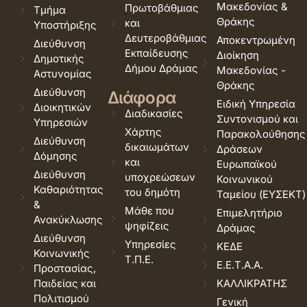
Μακεδονίας &
Πρωτοβάθμιας
Τμήμα
Θράκης
και
Υποστήριξης
Δευτεροβάθμιας
Αποκεντρωμένη
Διεύθυνση
Εκπαίδευσης
Διοίκηση
Δημοτικής
Δήμου Δράμας
Μακεδονίας -
Αστυνομίας
Θράκης
Διεύθυνση
Διάφορα
Ειδική Υπηρεσία
Διοικητικών
Διαδικασίες
Συντονισμού και
Υπηρεσιών
Χάρτης
Παρακολούθησης
Διεύθυνση
δικαιωμάτων
Δράσεων
Δόμησης
και
Ευρωπαϊκού
Διεύθυνση
υποχρεώσεων
Κοινωνικού
Καθαριότητας
του δημότη
Ταμείου (ΕΥΣΕΚΤ)
&
Μάθε που
Επιμελητήριο
Ανακύκλωσης
ψηφίζεις
Δράμας
Διεύθυνση
Υπηρεσίες
ΚΕΔΕ
Κοινωνικής
Τ.Π.Ε.
Ε.Ε.Τ.Α.Α.
Προστασίας,
Παιδείας και
ΚΑΛΛΙΚΡΑΤΗΣ
Πολιτισμού
Γενική