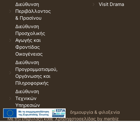
Διεύθυνση
Visit Drama
Περιβάλλοντος
& Πρασίνου
Διεύθυνση
Προσχολικής
Αγωγής και
Φροντίδας
Οικογένειας
Διεύθυνση
Προγραμματισμού,
Οργάνωσης και
Πληροφορικής
Διεύθυνση
Τεχνικών
Υπηρεσιών
© 2026 Δήμος Δράμας.
Όροι
δημιουργία & φιλοξενία
Με την επιφύλαξη κάθε
Χρήσης
ιστοσελίδας by manbiz
νόμιμου δικαιώματος.