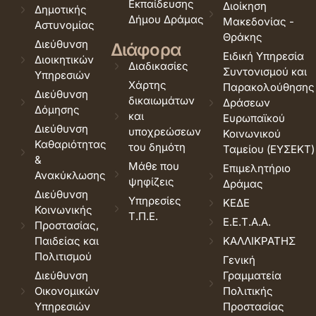
Εκπαίδευσης
Διοίκηση
Δημοτικής
Δήμου Δράμας
Μακεδονίας -
Αστυνομίας
Θράκης
Διεύθυνση
Διάφορα
Ειδική Υπηρεσία
Διοικητικών
Διαδικασίες
Συντονισμού και
Υπηρεσιών
Χάρτης
Παρακολούθησης
Διεύθυνση
δικαιωμάτων
Δράσεων
Δόμησης
και
Ευρωπαϊκού
Διεύθυνση
υποχρεώσεων
Κοινωνικού
Καθαριότητας
του δημότη
Ταμείου (ΕΥΣΕΚΤ)
&
Μάθε που
Επιμελητήριο
Ανακύκλωσης
ψηφίζεις
Δράμας
Διεύθυνση
Υπηρεσίες
ΚΕΔΕ
Κοινωνικής
Τ.Π.Ε.
Ε.Ε.Τ.Α.Α.
Προστασίας,
Παιδείας και
ΚΑΛΛΙΚΡΑΤΗΣ
Πολιτισμού
Γενική
Διεύθυνση
Γραμματεία
Οικονομικών
Πολιτικής
Υπηρεσιών
Προστασίας