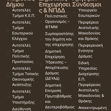
Δήμου
Επιχειρήσει
Σύνδεσμοι
ς & ΝΠΔΔ
Αυτοτελές
Υπουργείο
Τμήμα Κ.Ε.Π.
Εσωτερικών
Πολιτιστικός
Οργανισμός –
Αυτοτελές
Περιφέρεια
ΦΤΜΜ
Τμήμα
Ανατολικής
Εσωτερικού
Μακεδονίας
Συμπαραστάτης
Ελέγχου
και Θράκης
του δημότη και
της επιχείρησης
Αυτοτελές
Περιφερειακή
Τμήμα
Ενότητα
Δημοτική
Πολιτικής
Δράμας
Επιχείρηση
Προστασίας
Ύδρευσης –
Ειδική
Αποχέτευσης
Αυτοτελές
Υπηρεσίας
Δράμας
Τμήμα Τοπικής
Διαχείρισης
(ΔΕΥΑΔ)
Οικονομικής
Ε.Π.
Ανάπτυξης
Περιφέρειας
Δημοτική
Ανατολικής
Επιτροπή
Αυτοτελές
Μακεδονίας &
Πρωτοβάθμιας
Τμήμα
Θράκης
και
Υποστήριξης
Δευτεροβάθμιας
Αποκεντρωμένη
Διεύθυνση