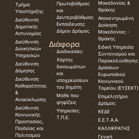
Μακεδονίας &
Πρωτοβάθμιας
Τμήμα
Θράκης
και
Υποστήριξης
Δευτεροβάθμιας
Αποκεντρωμένη
Διεύθυνση
Εκπαίδευσης
Διοίκηση
Δημοτικής
Δήμου Δράμας
Μακεδονίας -
Αστυνομίας
Θράκης
Διεύθυνση
Διάφορα
Ειδική Υπηρεσία
Διοικητικών
Διαδικασίες
Συντονισμού και
Υπηρεσιών
Χάρτης
Παρακολούθησης
Διεύθυνση
δικαιωμάτων
Δράσεων
Δόμησης
και
Ευρωπαϊκού
Διεύθυνση
υποχρεώσεων
Κοινωνικού
Καθαριότητας
του δημότη
Ταμείου (ΕΥΣΕΚΤ)
&
Μάθε που
Επιμελητήριο
Ανακύκλωσης
ψηφίζεις
Δράμας
Διεύθυνση
Υπηρεσίες
ΚΕΔΕ
Κοινωνικής
Τ.Π.Ε.
Ε.Ε.Τ.Α.Α.
Προστασίας,
Παιδείας και
ΚΑΛΛΙΚΡΑΤΗΣ
Πολιτισμού
Γενική