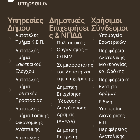
υπηρεσιών
Υπηρεσίες
Δημοτικές
Χρήσιμοι
Δήμου
Επιχειρήσει
Σύνδεσμοι
ς & ΝΠΔΔ
Αυτοτελές
Υπουργείο
Τμήμα Κ.Ε.Π.
Εσωτερικών
Πολιτιστικός
Οργανισμός –
Αυτοτελές
Περιφέρεια
ΦΤΜΜ
Τμήμα
Ανατολικής
Εσωτερικού
Μακεδονίας
Συμπαραστάτης
Ελέγχου
και Θράκης
του δημότη και
της επιχείρησης
Αυτοτελές
Περιφερειακή
Τμήμα
Ενότητα
Δημοτική
Πολιτικής
Δράμας
Επιχείρηση
Προστασίας
Ύδρευσης –
Ειδική
Αποχέτευσης
Αυτοτελές
Υπηρεσίας
Δράμας
Τμήμα Τοπικής
Διαχείρισης
(ΔΕΥΑΔ)
Οικονομικής
Ε.Π.
Ανάπτυξης
Περιφέρειας
Δημοτική
Ανατολικής
Επιτροπή
Αυτοτελές