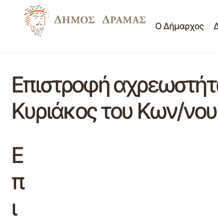
Ο Δήμαρχος
Επιστροφή αχρεωστήτ
Κυριάκος του Κων/νου
Ε
π
ι