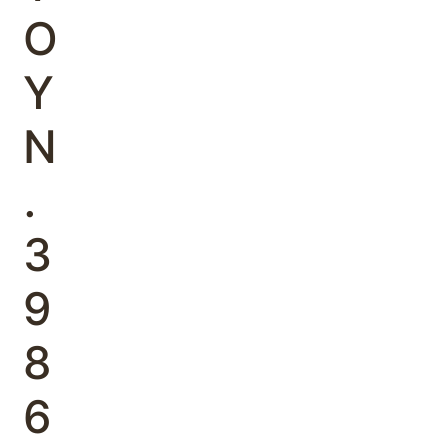
Ο
Υ
Ν
.
3
9
8
6