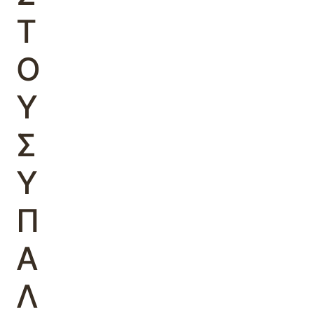
Τ
Ο
Υ
Σ
Υ
Π
Α
Λ