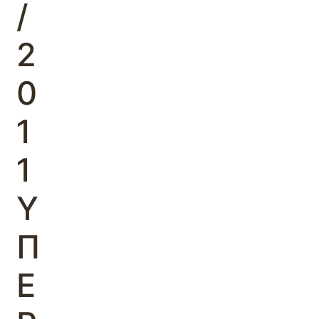
/
2
0
1
1
Υ
Π
Ε