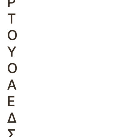
Ρ
Τ
Ο
Υ
Ο
Α
Ε
Δ
Σ