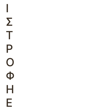
Ι
Σ
Τ
Ρ
Ο
Φ
Η
Ε