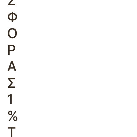
Σ
Φ
Ο
Ρ
Α
Σ
1
%
Τ