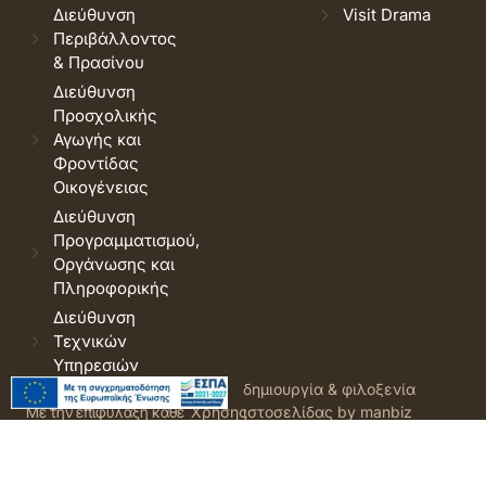
Διεύθυνση
Visit Drama
Περιβάλλοντος
& Πρασίνου
Διεύθυνση
Προσχολικής
Αγωγής και
Φροντίδας
Οικογένειας
Διεύθυνση
Προγραμματισμού,
Οργάνωσης και
Πληροφορικής
Διεύθυνση
Τεχνικών
Υπηρεσιών
© 2026 Δήμος Δράμας.
Όροι
δημιουργία & φιλοξενία
Με την επιφύλαξη κάθε
Χρήσης
ιστοσελίδας by manbiz
νόμιμου δικαιώματος.