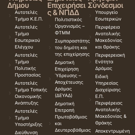
Δήμου
Επιχειρήσει
Σύνδεσμοι
ς & ΝΠΔΔ
Αυτοτελές
Υπουργείο
Τμήμα Κ.Ε.Π.
Εσωτερικών
Πολιτιστικός
Οργανισμός –
Αυτοτελές
Περιφέρεια
ΦΤΜΜ
Τμήμα
Ανατολικής
Εσωτερικού
Μακεδονίας
Συμπαραστάτης
Ελέγχου
και Θράκης
του δημότη και
της επιχείρησης
Αυτοτελές
Περιφερειακή
Τμήμα
Ενότητα
Δημοτική
Πολιτικής
Δράμας
Επιχείρηση
Προστασίας
Ύδρευσης –
Ειδική
Αποχέτευσης
Αυτοτελές
Υπηρεσίας
Δράμας
Τμήμα Τοπικής
Διαχείρισης
(ΔΕΥΑΔ)
Οικονομικής
Ε.Π.
Ανάπτυξης
Περιφέρειας
Δημοτική
Ανατολικής
Επιτροπή
Αυτοτελές
Μακεδονίας &
Πρωτοβάθμιας
Τμήμα
Θράκης
και
Υποστήριξης
Δευτεροβάθμιας
Αποκεντρωμένη
Διεύθυνση