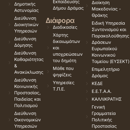
Εκπαίδευσης
Διοίκηση
Δημοτικής
Δήμου Δράμας
Μακεδονίας -
Αστυνομίας
Θράκης
Διεύθυνση
Διάφορα
Ειδική Υπηρεσία
Διοικητικών
Διαδικασίες
Συντονισμού και
Υπηρεσιών
Χάρτης
Παρακολούθησης
Διεύθυνση
δικαιωμάτων
Δράσεων
Δόμησης
και
Ευρωπαϊκού
Διεύθυνση
υποχρεώσεων
Κοινωνικού
Καθαριότητας
του δημότη
Ταμείου (ΕΥΣΕΚΤ)
&
Μάθε που
Επιμελητήριο
Ανακύκλωσης
ψηφίζεις
Δράμας
Διεύθυνση
Υπηρεσίες
ΚΕΔΕ
Κοινωνικής
Τ.Π.Ε.
Ε.Ε.Τ.Α.Α.
Προστασίας,
Παιδείας και
ΚΑΛΛΙΚΡΑΤΗΣ
Πολιτισμού
Γενική
Διεύθυνση
Γραμματεία
Οικονομικών
Πολιτικής
Υπηρεσιών
Προστασίας