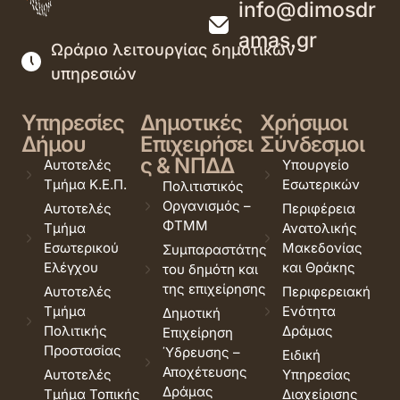
info@dimosdr
amas.gr
Ωράριο λειτουργίας δημοτικών
υπηρεσιών
Υπηρεσίες
Δημοτικές
Χρήσιμοι
Δήμου
Επιχειρήσει
Σύνδεσμοι
ς & ΝΠΔΔ
Αυτοτελές
Υπουργείο
Τμήμα Κ.Ε.Π.
Εσωτερικών
Πολιτιστικός
Οργανισμός –
Αυτοτελές
Περιφέρεια
ΦΤΜΜ
Τμήμα
Ανατολικής
Εσωτερικού
Μακεδονίας
Συμπαραστάτης
Ελέγχου
και Θράκης
του δημότη και
της επιχείρησης
Αυτοτελές
Περιφερειακή
Τμήμα
Ενότητα
Δημοτική
Πολιτικής
Δράμας
Επιχείρηση
Προστασίας
Ύδρευσης –
Ειδική
Αποχέτευσης
Αυτοτελές
Υπηρεσίας
Δράμας
Τμήμα Τοπικής
Διαχείρισης