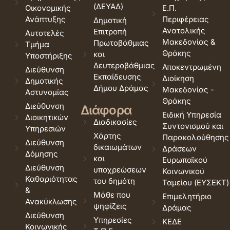
(ΔΕΥΑΔ)
Οικονομικής
Ε.Π.
Ανάπτυξης
Περιφέρειας
Δημοτική
Ανατολικής
Επιτροπή
Αυτοτελές
Μακεδονίας &
Πρωτοβάθμιας
Τμήμα
Θράκης
και
Υποστήριξης
Δευτεροβάθμιας
Αποκεντρωμένη
Διεύθυνση
Εκπαίδευσης
Διοίκηση
Δημοτικής
Δήμου Δράμας
Μακεδονίας -
Αστυνομίας
Θράκης
Διεύθυνση
Διάφορα
Ειδική Υπηρεσία
Διοικητικών
Διαδικασίες
Συντονισμού και
Υπηρεσιών
Χάρτης
Παρακολούθησης
Διεύθυνση
δικαιωμάτων
Δράσεων
Δόμησης
και
Ευρωπαϊκού
Διεύθυνση
υποχρεώσεων
Κοινωνικού
Καθαριότητας
του δημότη
Ταμείου (ΕΥΣΕΚΤ)
&
Μάθε που
Επιμελητήριο
Ανακύκλωσης
ψηφίζεις
Δράμας
Διεύθυνση
Υπηρεσίες
ΚΕΔΕ
Κοινωνικής