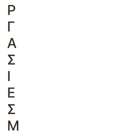
Ρ
Γ
Α
Σ
Ι
Ε
Σ
Μ