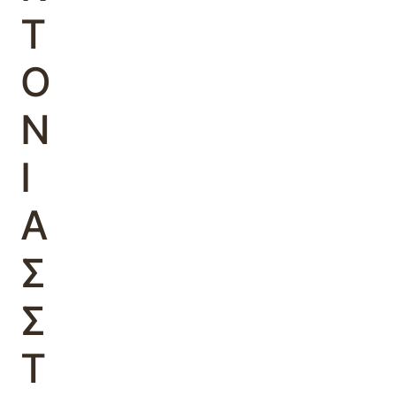
Τ
Ο
Ν
Ι
Α
Σ
Σ
Τ