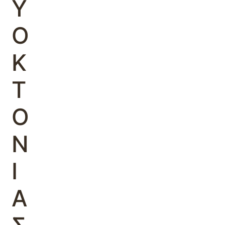
Υ
Ο
Κ
Τ
Ο
Ν
Ι
Α