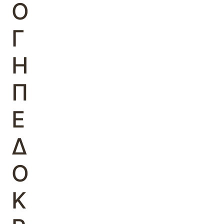
Ο
Γ
Η
Π
Ε
Δ
Ο
Κ