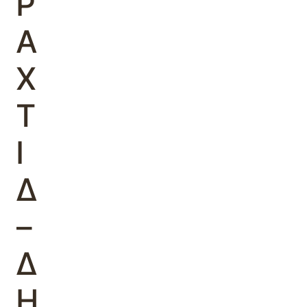
Ρ
Α
Χ
Τ
Ι
Δ
–
Δ
Η