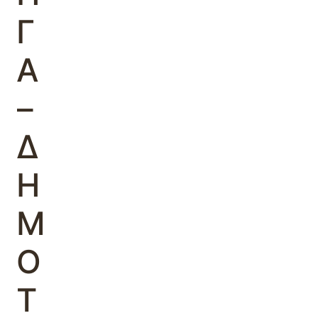
Γ
Α
–
Δ
Η
Μ
Ο
Τ