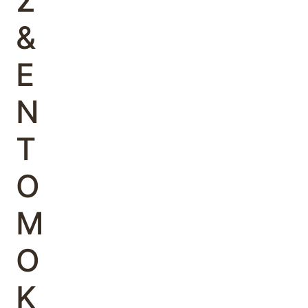
Σ
&
Ε
Ν
Τ
Ο
Μ
Ο
Κ