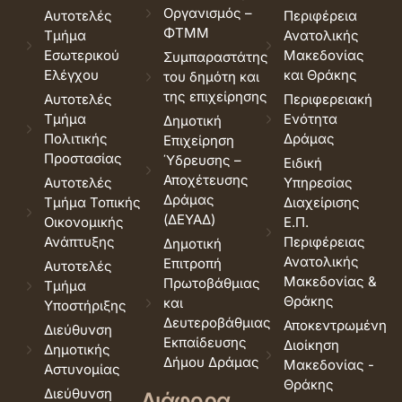
Οργανισμός –
Αυτοτελές
Περιφέρεια
ΦΤΜΜ
Τμήμα
Ανατολικής
Εσωτερικού
Μακεδονίας
Συμπαραστάτης
Ελέγχου
και Θράκης
του δημότη και
της επιχείρησης
Αυτοτελές
Περιφερειακή
Τμήμα
Ενότητα
Δημοτική
Πολιτικής
Δράμας
Επιχείρηση
Προστασίας
Ύδρευσης –
Ειδική
Αποχέτευσης
Αυτοτελές
Υπηρεσίας
Δράμας
Τμήμα Τοπικής
Διαχείρισης
(ΔΕΥΑΔ)
Οικονομικής
Ε.Π.
Ανάπτυξης
Περιφέρειας
Δημοτική
Ανατολικής
Επιτροπή
Αυτοτελές
Μακεδονίας &
Πρωτοβάθμιας
Τμήμα
Θράκης
και
Υποστήριξης
Δευτεροβάθμιας
Αποκεντρωμένη
Διεύθυνση
Εκπαίδευσης
Διοίκηση
Δημοτικής
Δήμου Δράμας
Μακεδονίας -
Αστυνομίας
Θράκης
Διεύθυνση
Διάφορα