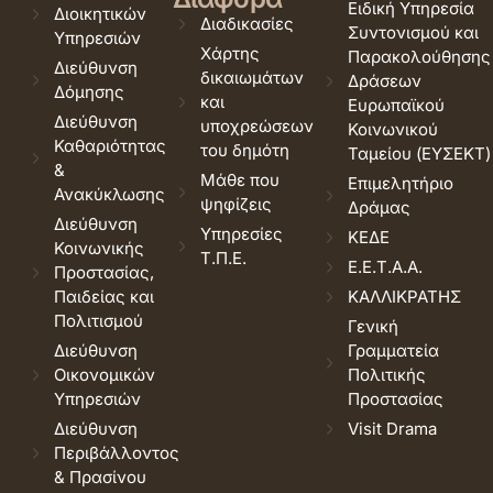
Ειδική Υπηρεσία
Διοικητικών
Διαδικασίες
Συντονισμού και
Υπηρεσιών
Χάρτης
Παρακολούθησης
Διεύθυνση
δικαιωμάτων
Δράσεων
Δόμησης
και
Ευρωπαϊκού
Διεύθυνση
υποχρεώσεων
Κοινωνικού
Καθαριότητας
του δημότη
Ταμείου (ΕΥΣΕΚΤ)
&
Μάθε που
Επιμελητήριο
Ανακύκλωσης
ψηφίζεις
Δράμας
Διεύθυνση
Υπηρεσίες
ΚΕΔΕ
Κοινωνικής
Τ.Π.Ε.
Ε.Ε.Τ.Α.Α.
Προστασίας,
Παιδείας και
ΚΑΛΛΙΚΡΑΤΗΣ
Πολιτισμού
Γενική
Διεύθυνση
Γραμματεία
Οικονομικών
Πολιτικής
Υπηρεσιών
Προστασίας
Διεύθυνση
Visit Drama
Περιβάλλοντος
& Πρασίνου