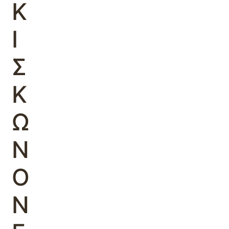
Κ
Ι
Σ
Κ
Ω
Ν
Ο
Ν