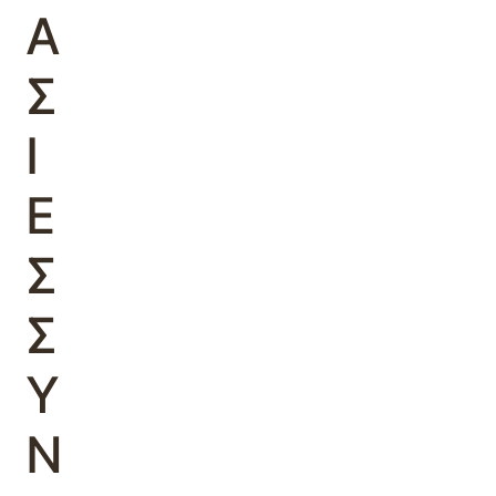
Α
Σ
Ι
Ε
Σ
Σ
Υ
Ν