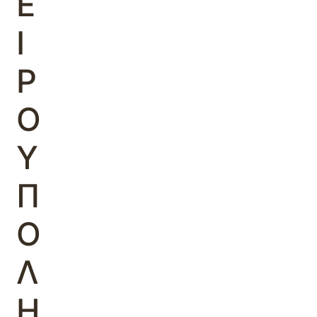
Ε
Ι
Ρ
Ο
Υ
Π
Ο
Λ
Η