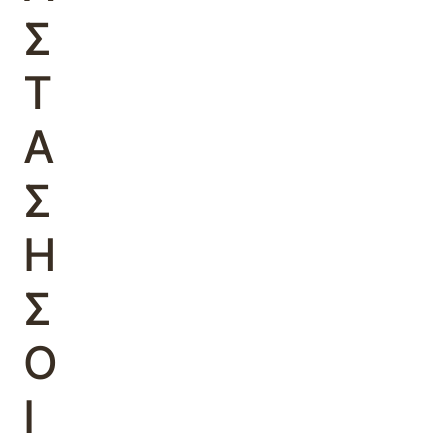
Σ
Τ
Α
Σ
Η
Σ
Ο
Ι