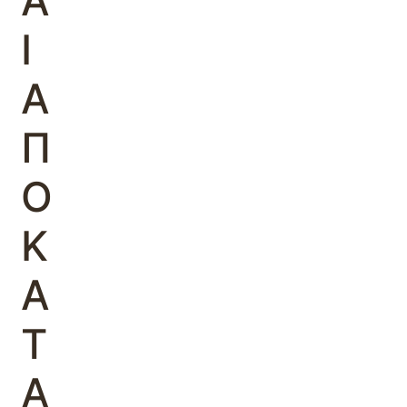
Α
Ι
Α
Π
Ο
Κ
Α
Τ
Α