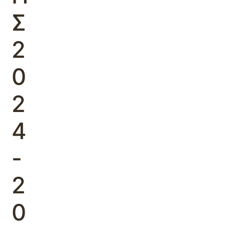
Σ
2
0
2
4
-
2
0