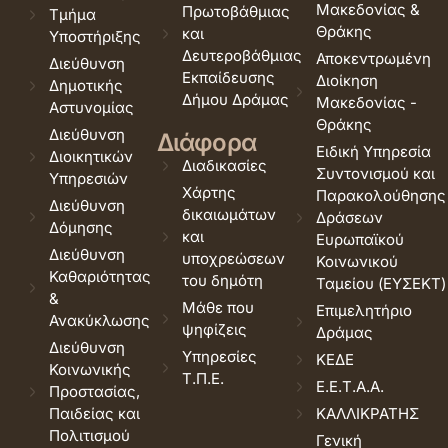
Μακεδονίας &
Πρωτοβάθμιας
Τμήμα
Θράκης
και
Υποστήριξης
Δευτεροβάθμιας
Αποκεντρωμένη
Διεύθυνση
Εκπαίδευσης
Διοίκηση
Δημοτικής
Δήμου Δράμας
Μακεδονίας -
Αστυνομίας
Θράκης
Διεύθυνση
Διάφορα
Ειδική Υπηρεσία
Διοικητικών
Διαδικασίες
Συντονισμού και
Υπηρεσιών
Χάρτης
Παρακολούθησης
Διεύθυνση
δικαιωμάτων
Δράσεων
Δόμησης
και
Ευρωπαϊκού
Διεύθυνση
υποχρεώσεων
Κοινωνικού
Καθαριότητας
του δημότη
Ταμείου (ΕΥΣΕΚΤ)
&
Μάθε που
Επιμελητήριο
Ανακύκλωσης
ψηφίζεις
Δράμας
Διεύθυνση
Υπηρεσίες
ΚΕΔΕ
Κοινωνικής
Τ.Π.Ε.
Ε.Ε.Τ.Α.Α.
Προστασίας,
Παιδείας και
ΚΑΛΛΙΚΡΑΤΗΣ
Πολιτισμού
Γενική