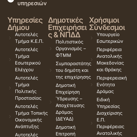
υπηρεσιών
Υπηρεσίες
Δημοτικές
Χρήσιμοι
Δήμου
Επιχειρήσει
Σύνδεσμοι
ς & ΝΠΔΔ
Αυτοτελές
Υπουργείο
Τμήμα Κ.Ε.Π.
Εσωτερικών
Πολιτιστικός
Οργανισμός –
Αυτοτελές
Περιφέρεια
ΦΤΜΜ
Τμήμα
Ανατολικής
Εσωτερικού
Μακεδονίας
Συμπαραστάτης
Ελέγχου
και Θράκης
του δημότη και
της επιχείρησης
Αυτοτελές
Περιφερειακή
Τμήμα
Ενότητα
Δημοτική
Πολιτικής
Δράμας
Επιχείρηση
Προστασίας
Ύδρευσης –
Ειδική
Αποχέτευσης
Αυτοτελές
Υπηρεσίας
Δράμας
Τμήμα Τοπικής
Διαχείρισης
(ΔΕΥΑΔ)
Οικονομικής
Ε.Π.
Ανάπτυξης
Περιφέρειας
Δημοτική
Ανατολικής
Επιτροπή
Αυτοτελές