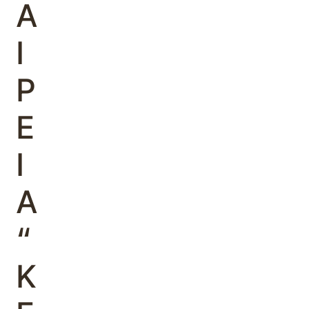
Α
Ι
Ρ
Ε
Ι
Α
“
Κ