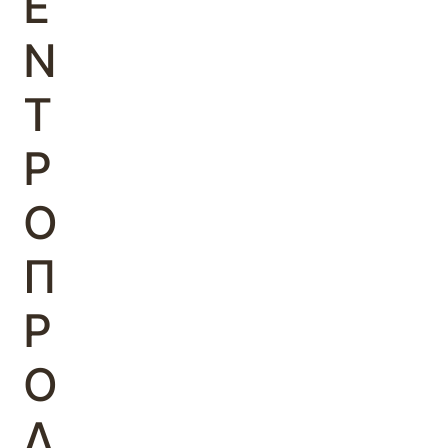
Ε
Ν
Τ
Ρ
Ο
Π
Ρ
Ο
Λ