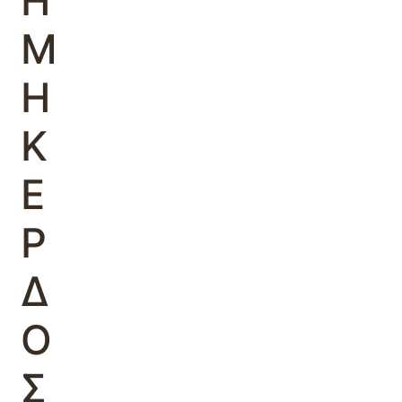
Η
Μ
Η
Κ
Ε
Ρ
Δ
Ο
Σ