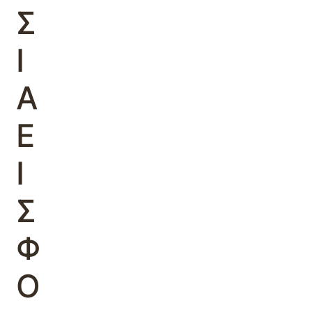
Σ
Ι
Α
Ε
Ι
Σ
Φ
Ο