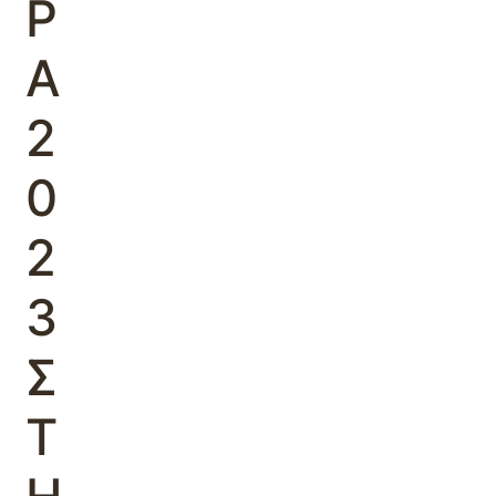
Ρ
Α
2
0
2
3
Σ
Τ