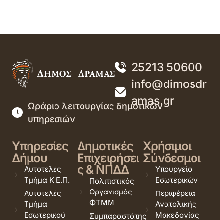
25213 50600
info@dimosdr
amas.gr
Ωράριο λειτουργίας δημοτικών
υπηρεσιών
Υπηρεσίες
Δημοτικές
Χρήσιμοι
Δήμου
Επιχειρήσει
Σύνδεσμοι
ς & ΝΠΔΔ
Αυτοτελές
Υπουργείο
Τμήμα Κ.Ε.Π.
Εσωτερικών
Πολιτιστικός
Οργανισμός –
Αυτοτελές
Περιφέρεια
ΦΤΜΜ
Τμήμα
Ανατολικής
Εσωτερικού
Μακεδονίας
Συμπαραστάτης