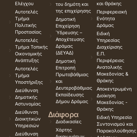
Ελέγχου
και Θράκης
του δημότη και
της επιχείρησης
Αυτοτελές
Περιφερειακή
Τμήμα
Ενότητα
Δημοτική
Πολιτικής
Δράμας
Επιχείρηση
Προστασίας
Ύδρευσης –
Ειδική
Αποχέτευσης
Αυτοτελές
Υπηρεσίας
Δράμας
Τμήμα Τοπικής
Διαχείρισης
(ΔΕΥΑΔ)
Οικονομικής
Ε.Π.
Ανάπτυξης
Περιφέρειας
Δημοτική
Ανατολικής
Επιτροπή
Αυτοτελές
Μακεδονίας &
Πρωτοβάθμιας
Τμήμα
Θράκης
και
Υποστήριξης
Δευτεροβάθμιας
Αποκεντρωμένη
Διεύθυνση
Εκπαίδευσης
Διοίκηση
Δημοτικής
Δήμου Δράμας
Μακεδονίας -
Αστυνομίας
Θράκης
Διεύθυνση
Διάφορα
Ειδική Υπηρεσία
Διοικητικών
Διαδικασίες
Συντονισμού και
Υπηρεσιών
Χάρτης
Παρακολούθησης
Διεύθυνση
δικαιωμάτων