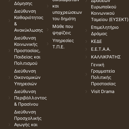
Δράσεων
Δόμησης
και
Ευρωπαϊκού
Διεύθυνση
υποχρεώσεων
Κοινωνικού
Καθαριότητας
του δημότη
Ταμείου (ΕΥΣΕΚΤ)
&
Μάθε που
Επιμελητήριο
Ανακύκλωσης
ψηφίζεις
Δράμας
Διεύθυνση
Υπηρεσίες
ΚΕΔΕ
Κοινωνικής
Τ.Π.Ε.
Ε.Ε.Τ.Α.Α.
Προστασίας,
Παιδείας και
ΚΑΛΛΙΚΡΑΤΗΣ
Πολιτισμού
Γενική
Διεύθυνση
Γραμματεία
Οικονομικών
Πολιτικής
Υπηρεσιών
Προστασίας
Διεύθυνση
Visit Drama
Περιβάλλοντος
& Πρασίνου
Διεύθυνση
Προσχολικής
Αγωγής και