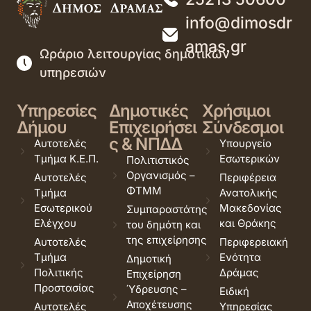
info@dimosdr
amas.gr
Ωράριο λειτουργίας δημοτικών
υπηρεσιών
Υπηρεσίες
Δημοτικές
Χρήσιμοι
Δήμου
Επιχειρήσει
Σύνδεσμοι
ς & ΝΠΔΔ
Αυτοτελές
Υπουργείο
Τμήμα Κ.Ε.Π.
Εσωτερικών
Πολιτιστικός
Οργανισμός –
Αυτοτελές
Περιφέρεια
ΦΤΜΜ
Τμήμα
Ανατολικής
Εσωτερικού
Μακεδονίας
Συμπαραστάτης
Ελέγχου
και Θράκης
του δημότη και
της επιχείρησης
Αυτοτελές
Περιφερειακή
Τμήμα
Ενότητα
Δημοτική
Πολιτικής
Δράμας
Επιχείρηση
Προστασίας
Ύδρευσης –
Ειδική
Αποχέτευσης
Αυτοτελές
Υπηρεσίας