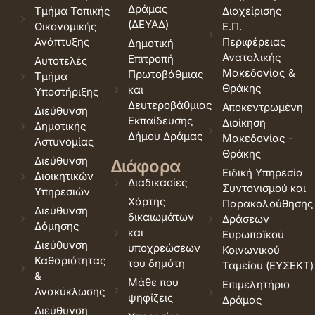
Δράμας
Τμήμα Τοπικής
Διαχείρισης
(ΔΕΥΑΔ)
Οικονομικής
Ε.Π.
Ανάπτυξης
Περιφέρειας
Δημοτική
Ανατολικής
Επιτροπή
Αυτοτελές
Μακεδονίας &
Πρωτοβάθμιας
Τμήμα
Θράκης
και
Υποστήριξης
Δευτεροβάθμιας
Αποκεντρωμένη
Διεύθυνση
Εκπαίδευσης
Διοίκηση
Δημοτικής
Δήμου Δράμας
Μακεδονίας -
Αστυνομίας
Θράκης
Διεύθυνση
Διάφορα
Ειδική Υπηρεσία
Διοικητικών
Διαδικασίες
Συντονισμού και
Υπηρεσιών
Χάρτης
Παρακολούθησης
Διεύθυνση
δικαιωμάτων
Δράσεων
Δόμησης
και
Ευρωπαϊκού
Διεύθυνση
υποχρεώσεων
Κοινωνικού
Καθαριότητας
του δημότη
Ταμείου (ΕΥΣΕΚΤ)
&
Μάθε που
Επιμελητήριο
Ανακύκλωσης
ψηφίζεις
Δράμας
Διεύθυνση