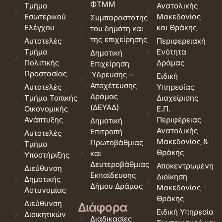
ΦΤΜΜ
Τμήμα
Ανατολικής
Εσωτερικού
Μακεδονίας
Συμπαραστάτης
Ελέγχου
και Θράκης
του δημότη και
της επιχείρησης
Αυτοτελές
Περιφερειακή
Τμήμα
Ενότητα
Δημοτική
Πολιτικής
Δράμας
Επιχείρηση
Προστασίας
Ύδρευσης –
Ειδική
Αποχέτευσης
Αυτοτελές
Υπηρεσίας
Δράμας
Τμήμα Τοπικής
Διαχείρισης
(ΔΕΥΑΔ)
Οικονομικής
Ε.Π.
Ανάπτυξης
Περιφέρειας
Δημοτική
Ανατολικής
Επιτροπή
Αυτοτελές
Μακεδονίας &
Πρωτοβάθμιας
Τμήμα
Θράκης
και
Υποστήριξης
Δευτεροβάθμιας
Αποκεντρωμένη
Διεύθυνση
Εκπαίδευσης
Διοίκηση
Δημοτικής
Δήμου Δράμας
Μακεδονίας -
Αστυνομίας
Θράκης
Διεύθυνση
Διάφορα
Ειδική Υπηρεσία
Διοικητικών
Διαδικασίες