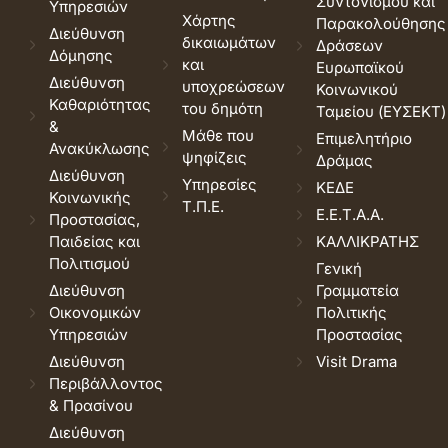
Συντονισμού και
Υπηρεσιών
Χάρτης
Παρακολούθησης
Διεύθυνση
δικαιωμάτων
Δράσεων
Δόμησης
και
Ευρωπαϊκού
Διεύθυνση
υποχρεώσεων
Κοινωνικού
Καθαριότητας
του δημότη
Ταμείου (ΕΥΣΕΚΤ)
&
Μάθε που
Επιμελητήριο
Ανακύκλωσης
ψηφίζεις
Δράμας
Διεύθυνση
Υπηρεσίες
ΚΕΔΕ
Κοινωνικής
Τ.Π.Ε.
Ε.Ε.Τ.Α.Α.
Προστασίας,
Παιδείας και
ΚΑΛΛΙΚΡΑΤΗΣ
Πολιτισμού
Γενική
Διεύθυνση
Γραμματεία
Οικονομικών
Πολιτικής
Υπηρεσιών
Προστασίας
Διεύθυνση
Visit Drama
Περιβάλλοντος
& Πρασίνου
Διεύθυνση