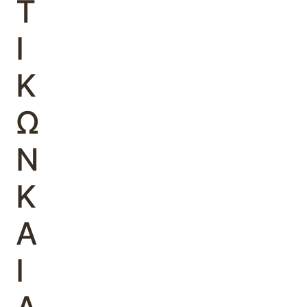
Τ
Ι
Κ
Ω
Ν
Κ
Α
Ι