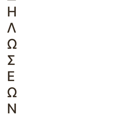
Η
Λ
Ω
Σ
Ε
Ω
Ν