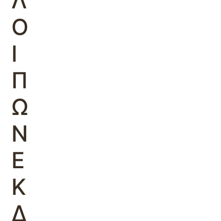
Λ
Ο
Ι
Π
Ω
Ν
Ε
Κ
Δ