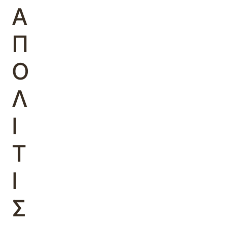
Α
Π
Ο
Λ
Ι
Τ
Ι
Σ