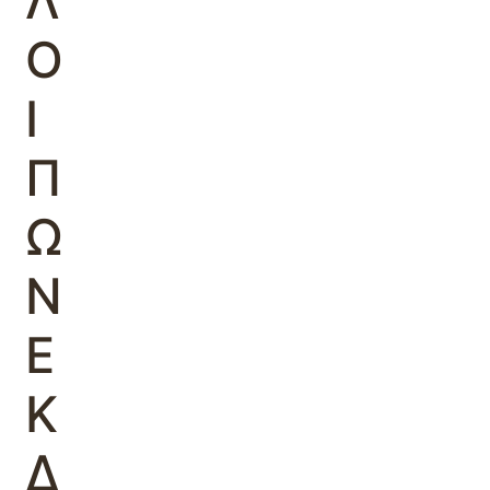
Λ
Ο
Ι
Π
Ω
Ν
Ε
Κ
Δ