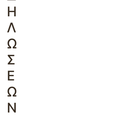
Η
Λ
Ω
Σ
Ε
Ω
Ν