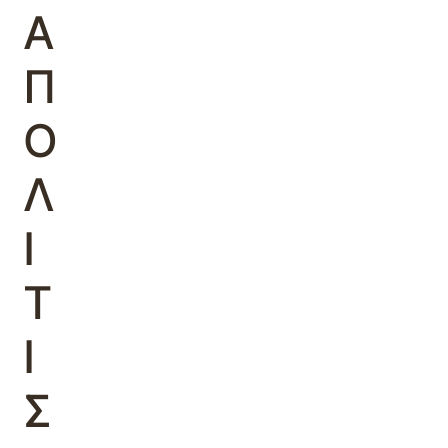
Α
Π
Ο
Λ
Ι
Τ
Ι
Σ