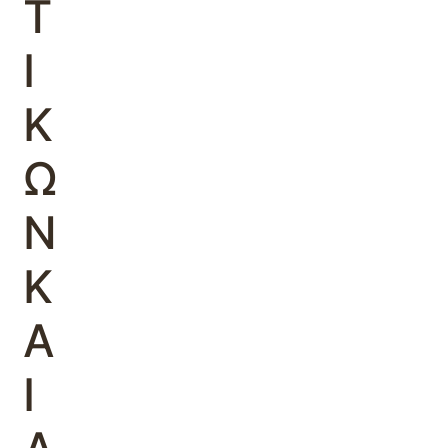
Τ
Ι
Κ
Ω
Ν
Κ
Α
Ι