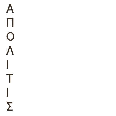
Α
Π
Ο
Λ
Ι
Τ
Ι
Σ