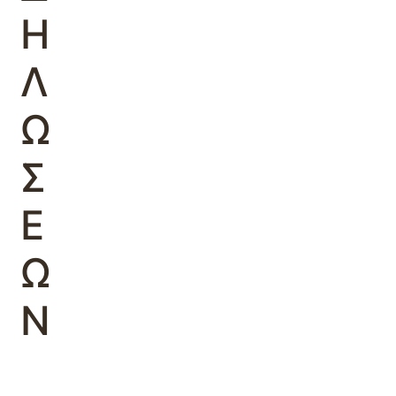
Η
Λ
Ω
Σ
Ε
Ω
Ν