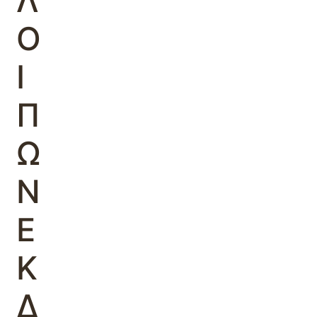
Λ
Ο
Ι
Π
Ω
Ν
Ε
Κ
Δ