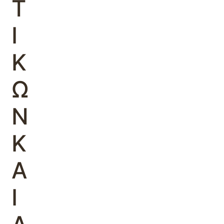
Τ
Ι
Κ
Ω
Ν
Κ
Α
Ι