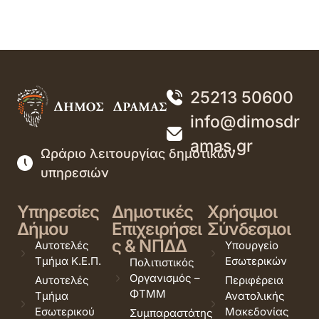
25213 50600
info@dimosdr
amas.gr
Ωράριο λειτουργίας δημοτικών
υπηρεσιών
Υπηρεσίες
Δημοτικές
Χρήσιμοι
Δήμου
Επιχειρήσει
Σύνδεσμοι
ς & ΝΠΔΔ
Αυτοτελές
Υπουργείο
Τμήμα Κ.Ε.Π.
Εσωτερικών
Πολιτιστικός
Οργανισμός –
Αυτοτελές
Περιφέρεια
ΦΤΜΜ
Τμήμα
Ανατολικής
Εσωτερικού
Μακεδονίας
Συμπαραστάτης