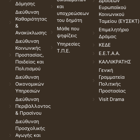
Δράσεων
Δόμησης
και
Ευρωπαϊκού
Διεύθυνση
υποχρεώσεων
Κοινωνικού
Καθαριότητας
του δημότη
Ταμείου (ΕΥΣΕΚΤ)
&
Μάθε που
Επιμελητήριο
Ανακύκλωσης
ψηφίζεις
Δράμας
Διεύθυνση
Υπηρεσίες
ΚΕΔΕ
Κοινωνικής
Τ.Π.Ε.
Ε.Ε.Τ.Α.Α.
Προστασίας,
Παιδείας και
ΚΑΛΛΙΚΡΑΤΗΣ
Πολιτισμού
Γενική
Διεύθυνση
Γραμματεία
Οικονομικών
Πολιτικής
Υπηρεσιών
Προστασίας
Διεύθυνση
Visit Drama
Περιβάλλοντος
& Πρασίνου
Διεύθυνση
Προσχολικής
Αγωγής και