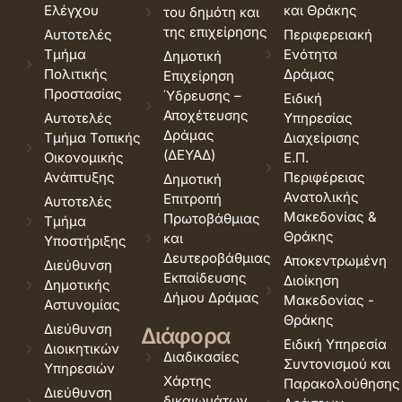
Ελέγχου
και Θράκης
του δημότη και
της επιχείρησης
Αυτοτελές
Περιφερειακή
Τμήμα
Ενότητα
Δημοτική
Πολιτικής
Δράμας
Επιχείρηση
Προστασίας
Ύδρευσης –
Ειδική
Αποχέτευσης
Αυτοτελές
Υπηρεσίας
Δράμας
Τμήμα Τοπικής
Διαχείρισης
(ΔΕΥΑΔ)
Οικονομικής
Ε.Π.
Ανάπτυξης
Περιφέρειας
Δημοτική
Ανατολικής
Επιτροπή
Αυτοτελές
Μακεδονίας &
Πρωτοβάθμιας
Τμήμα
Θράκης
και
Υποστήριξης
Δευτεροβάθμιας
Αποκεντρωμένη
Διεύθυνση
Εκπαίδευσης
Διοίκηση
Δημοτικής
Δήμου Δράμας
Μακεδονίας -
Αστυνομίας
Θράκης
Διεύθυνση
Διάφορα
Ειδική Υπηρεσία
Διοικητικών
Διαδικασίες
Συντονισμού και
Υπηρεσιών
Χάρτης
Παρακολούθησης
Διεύθυνση
δικαιωμάτων