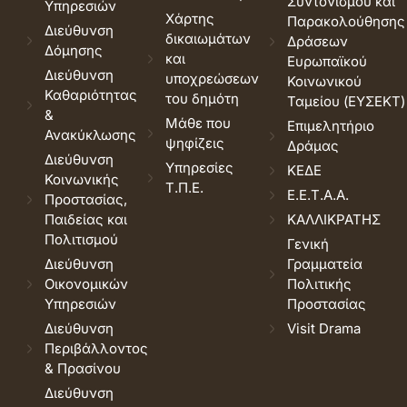
Συντονισμού και
Υπηρεσιών
Χάρτης
Παρακολούθησης
Διεύθυνση
δικαιωμάτων
Δράσεων
Δόμησης
και
Ευρωπαϊκού
Διεύθυνση
υποχρεώσεων
Κοινωνικού
Καθαριότητας
του δημότη
Ταμείου (ΕΥΣΕΚΤ)
&
Μάθε που
Επιμελητήριο
Ανακύκλωσης
ψηφίζεις
Δράμας
Διεύθυνση
Υπηρεσίες
ΚΕΔΕ
Κοινωνικής
Τ.Π.Ε.
Ε.Ε.Τ.Α.Α.
Προστασίας,
Παιδείας και
ΚΑΛΛΙΚΡΑΤΗΣ
Πολιτισμού
Γενική
Διεύθυνση
Γραμματεία
Οικονομικών
Πολιτικής
Υπηρεσιών
Προστασίας
Διεύθυνση
Visit Drama
Περιβάλλοντος
& Πρασίνου
Διεύθυνση