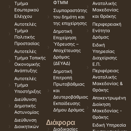
ΦΤΜΜ
Τμήμα
Ανατολικής
Εσωτερικού
Μακεδονίας
Συμπαραστάτης
Ελέγχου
και Θράκης
του δημότη και
της επιχείρησης
Αυτοτελές
Περιφερειακή
Τμήμα
Ενότητα
Δημοτική
Πολιτικής
Δράμας
Επιχείρηση
Προστασίας
Ύδρευσης –
Ειδική
Αποχέτευσης
Αυτοτελές
Υπηρεσίας
Δράμας
Τμήμα Τοπικής
Διαχείρισης
(ΔΕΥΑΔ)
Οικονομικής
Ε.Π.
Ανάπτυξης
Περιφέρειας
Δημοτική
Ανατολικής
Επιτροπή
Αυτοτελές
Μακεδονίας &
Πρωτοβάθμιας
Τμήμα
Θράκης
και
Υποστήριξης
Δευτεροβάθμιας
Αποκεντρωμένη
Διεύθυνση
Εκπαίδευσης
Διοίκηση
Δημοτικής
Δήμου Δράμας
Μακεδονίας -
Αστυνομίας
Θράκης
Διεύθυνση
Διάφορα
Ειδική Υπηρεσία
Διοικητικών
Διαδικασίες