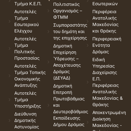
Τμήμα Κ.Ε.Π.
Εσωτερικών
Πολιτιστικός
Οργανισμός –
Αυτοτελές
Περιφέρεια
ΦΤΜΜ
Τμήμα
Ανατολικής
Εσωτερικού
Μακεδονίας
Συμπαραστάτης
Ελέγχου
και Θράκης
του δημότη και
της επιχείρησης
Αυτοτελές
Περιφερειακή
Τμήμα
Ενότητα
Δημοτική
Πολιτικής
Δράμας
Επιχείρηση
Προστασίας
Ύδρευσης –
Ειδική
Αποχέτευσης
Αυτοτελές
Υπηρεσίας
Δράμας
Τμήμα Τοπικής
Διαχείρισης
(ΔΕΥΑΔ)
Οικονομικής
Ε.Π.
Ανάπτυξης
Περιφέρειας
Δημοτική
Ανατολικής
Επιτροπή
Αυτοτελές
Μακεδονίας &
Πρωτοβάθμιας
Τμήμα
Θράκης
και
Υποστήριξης
Δευτεροβάθμιας
Αποκεντρωμένη
Διεύθυνση
Εκπαίδευσης
Διοίκηση
Δημοτικής
Δήμου Δράμας
Μακεδονίας -
Αστυνομίας