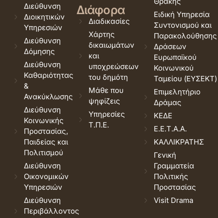
Θράκης
Διεύθυνση
Διάφορα
Ειδική Υπηρεσία
Διοικητικών
Διαδικασίες
Συντονισμού και
Υπηρεσιών
Χάρτης
Παρακολούθησης
Διεύθυνση
δικαιωμάτων
Δράσεων
Δόμησης
και
Ευρωπαϊκού
Διεύθυνση
υποχρεώσεων
Κοινωνικού
Καθαριότητας
του δημότη
Ταμείου (ΕΥΣΕΚΤ)
&
Μάθε που
Επιμελητήριο
Ανακύκλωσης
ψηφίζεις
Δράμας
Διεύθυνση
Υπηρεσίες
ΚΕΔΕ
Κοινωνικής
Τ.Π.Ε.
Ε.Ε.Τ.Α.Α.
Προστασίας,
Παιδείας και
ΚΑΛΛΙΚΡΑΤΗΣ
Πολιτισμού
Γενική
Διεύθυνση
Γραμματεία
Οικονομικών
Πολιτικής
Υπηρεσιών
Προστασίας
Διεύθυνση
Visit Drama
Περιβάλλοντος