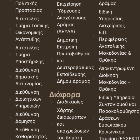
Πολιτικής
Δράμας
Επιχείρηση
Προστασίας
Ύδρευσης –
Ειδική
Αποχέτευσης
Αυτοτελές
Υπηρεσίας
Δράμας
Τμήμα Τοπικής
Διαχείρισης
(ΔΕΥΑΔ)
Οικονομικής
Ε.Π.
Ανάπτυξης
Περιφέρειας
Δημοτική
Ανατολικής
Επιτροπή
Αυτοτελές
Μακεδονίας &
Πρωτοβάθμιας
Τμήμα
Θράκης
και
Υποστήριξης
Δευτεροβάθμιας
Αποκεντρωμένη
Διεύθυνση
Εκπαίδευσης
Διοίκηση
Δημοτικής
Δήμου Δράμας
Μακεδονίας -
Αστυνομίας
Θράκης
Διεύθυνση
Διάφορα
Ειδική Υπηρεσία
Διοικητικών
Διαδικασίες
Συντονισμού και
Υπηρεσιών
Χάρτης
Παρακολούθησης
Διεύθυνση
δικαιωμάτων
Δράσεων
Δόμησης
και
Ευρωπαϊκού
Διεύθυνση
υποχρεώσεων
Κοινωνικού
Καθαριότητας
του δημότη
Ταμείου (ΕΥΣΕΚΤ)