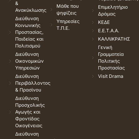
&
Μάθε που
Επιμελητήριο
Ανακύκλωσης
ψηφίζεις
Δράμας
Διεύθυνση
Υπηρεσίες
ΚΕΔΕ
Κοινωνικής
Τ.Π.Ε.
Ε.Ε.Τ.Α.Α.
Προστασίας,
Παιδείας και
ΚΑΛΛΙΚΡΑΤΗΣ
Πολιτισμού
Γενική
Διεύθυνση
Γραμματεία
Οικονομικών
Πολιτικής
Υπηρεσιών
Προστασίας
Διεύθυνση
Visit Drama
Περιβάλλοντος
& Πρασίνου
Διεύθυνση
Προσχολικής
Αγωγής και
Φροντίδας
Οικογένειας
Διεύθυνση