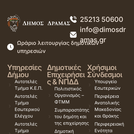
25213 50600
info@dimosdr
amas.gr
Ωράριο λειτουργίας δημοτικών
υπηρεσιών
Υπηρεσίες
Δημοτικές
Χρήσιμοι
Δήμου
Επιχειρήσει
Σύνδεσμοι
ς & ΝΠΔΔ
Αυτοτελές
Υπουργείο
Τμήμα Κ.Ε.Π.
Εσωτερικών
Πολιτιστικός
Οργανισμός –
Αυτοτελές
Περιφέρεια
ΦΤΜΜ
Τμήμα
Ανατολικής
Εσωτερικού
Μακεδονίας
Συμπαραστάτης
Ελέγχου
και Θράκης
του δημότη και
της επιχείρησης
Αυτοτελές
Περιφερειακή
Τμήμα
Ενότητα
Δημοτική