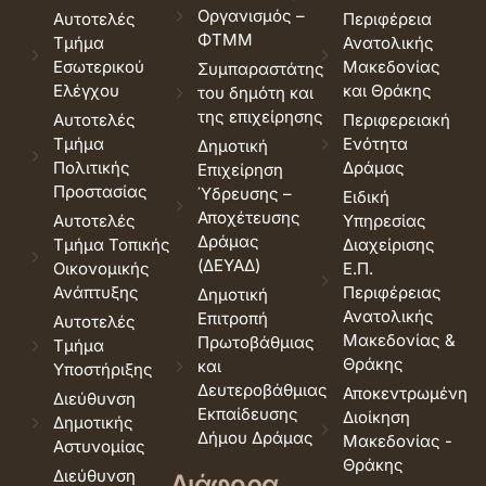
Οργανισμός –
Αυτοτελές
Περιφέρεια
ΦΤΜΜ
Τμήμα
Ανατολικής
Εσωτερικού
Μακεδονίας
Συμπαραστάτης
Ελέγχου
και Θράκης
του δημότη και
της επιχείρησης
Αυτοτελές
Περιφερειακή
Τμήμα
Ενότητα
Δημοτική
Πολιτικής
Δράμας
Επιχείρηση
Προστασίας
Ύδρευσης –
Ειδική
Αποχέτευσης
Αυτοτελές
Υπηρεσίας
Δράμας
Τμήμα Τοπικής
Διαχείρισης
(ΔΕΥΑΔ)
Οικονομικής
Ε.Π.
Ανάπτυξης
Περιφέρειας
Δημοτική
Ανατολικής
Επιτροπή
Αυτοτελές
Μακεδονίας &
Πρωτοβάθμιας
Τμήμα
Θράκης
και
Υποστήριξης
Δευτεροβάθμιας
Αποκεντρωμένη
Διεύθυνση
Εκπαίδευσης
Διοίκηση
Δημοτικής
Δήμου Δράμας
Μακεδονίας -
Αστυνομίας
Θράκης
Διεύθυνση
Διάφορα