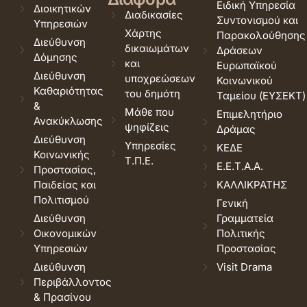
Ειδική Υπηρεσία
Διοικητικών
Διαδικασίες
Συντονισμού και
Υπηρεσιών
Χάρτης
Παρακολούθησης
Διεύθυνση
δικαιωμάτων
Δράσεων
Δόμησης
και
Ευρωπαϊκού
Διεύθυνση
υποχρεώσεων
Κοινωνικού
Καθαριότητας
του δημότη
Ταμείου (ΕΥΣΕΚΤ)
&
Μάθε που
Επιμελητήριο
Ανακύκλωσης
ψηφίζεις
Δράμας
Διεύθυνση
Υπηρεσίες
ΚΕΔΕ
Κοινωνικής
Τ.Π.Ε.
Ε.Ε.Τ.Α.Α.
Προστασίας,
Παιδείας και
ΚΑΛΛΙΚΡΑΤΗΣ
Πολιτισμού
Γενική
Διεύθυνση
Γραμματεία
Οικονομικών
Πολιτικής
Υπηρεσιών
Προστασίας
Διεύθυνση
Visit Drama
Περιβάλλοντος
& Πρασίνου